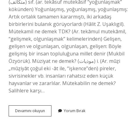
(ﻣﺘﻜﺎﺛﻒ) sıf. (ar. tekāѕuf mutekāѕif “yoğunlaşmak”
kökünden) Yoğunlaşmış, yoğunlaşmış, yoğunlaşmış:
Artık ortalık tamamen kararmıştı, iki arkadaş
birbirlerini bulanık görüyorlardı (Hâlit Z. Uşaklıgil).
Mütekamil ne demek TDK? (Ar. tekāmul mutekāmil,
“gelişmek, olgunlaşmak” kelimelerinden) Gelişen,
gelişen ve olgunlaşan, olgunlaşan, gelişen: Böyle
gelişmiş bir insan topluluğuna millet denir (Mukbil
Özyörük). Müziyat ne demek? (ﻣﻮﺫﻳﺎﺕ) i. (Ar. mūẕі
„mūẕiyāt çoğul eki -āt ile, “işkence”den) pireler,
sivrisinekler vb. insanları rahatsız eden küçük
hayvanlar ve zararlılar. Mütekabilin ne demek?
Salihlere karşı…
Mütekallis
Devamını okuyun
Yorum Bırak
Ne
Demek