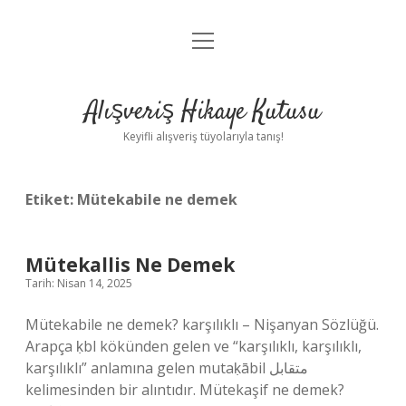
menüyü
Anasayfa
aç
Gizlilik Politikası
Alışveriş Hikaye Kutusu
Yasal Uyarı
Keyifli alışveriş tüyolarıyla tanış!
Hakkımızda
Etiket:
Mütekabile ne demek
Mütekallis Ne Demek
Tarih: Nisan 14, 2025
Mütekabile ne demek? karşılıklı – Nişanyan Sözlüğü.
Arapça ḳbl kökünden gelen ve “karşılıklı, karşılıklı,
karşılıklı” anlamına gelen mutaḳābil متقابل
kelimesinden bir alıntıdır. Mütekaşif ne demek?