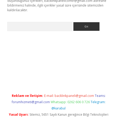
düşündüğünüz içerikleri,
backlinkpanelicomtr@gmail.com
adresine
bildirmeniz halinde, ilgili içerikler yasal süre içerisinde sitemizden
kaldırılacaktır.
Arama
ps://ilbet.casino/
Reklam ve İletişim:
E-mail:
backlinkpaneli@gmail.com
Teams:
forumhizmeti@gmail.com
Whatsapp: 0262 606 0 726
Telegram:
@karabul
Yasal Uyarı:
Sitemiz, 5651 Sayılı Kanun gereğince Bilgi Teknolojileri