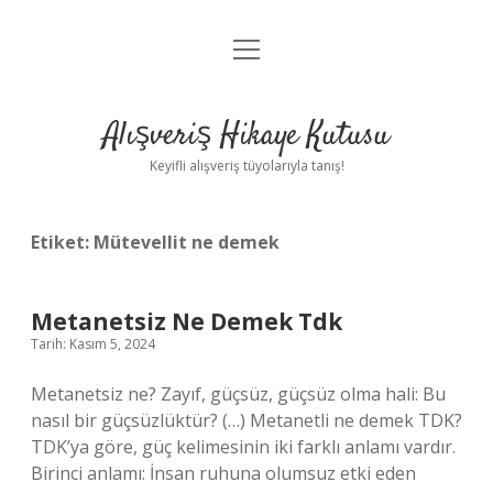
menüyü
Anasayfa
aç
Gizlilik Politikası
Alışveriş Hikaye Kutusu
Yasal Uyarı
Keyifli alışveriş tüyolarıyla tanış!
Hakkımızda
Etiket:
Mütevellit ne demek
Metanetsiz Ne Demek Tdk
Tarih: Kasım 5, 2024
Metanetsiz ne? Zayıf, güçsüz, güçsüz olma hali: Bu
nasıl bir güçsüzlüktür? (…) Metanetli ne demek TDK?
TDK’ya göre, güç kelimesinin iki farklı anlamı vardır.
Birinci anlamı: İnsan ruhuna olumsuz etki eden