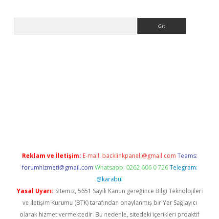
Arama
ps://ilbet.casino/
Reklam ve İletişim:
E-mail:
backlinkpaneli@gmail.com
Teams:
forumhizmeti@gmail.com
Whatsapp: 0262 606 0 726
Telegram:
@karabul
Yasal Uyarı:
Sitemiz, 5651 Sayılı Kanun gereğince Bilgi Teknolojileri
ve İletişim Kurumu (BTK) tarafından onaylanmış bir Yer Sağlayıcı
olarak hizmet vermektedir. Bu nedenle, sitedeki içerikleri proaktif