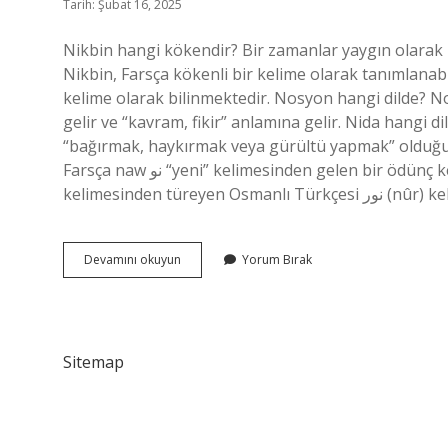
Tarih: Şubat 16, 2025
Nikbin hangi kökendir? Bir zamanlar yaygın olarak 
Nikbin, Farsça kökenli bir kelime olarak tanımlanabi
kelime olarak bilinmektedir. Nosyon hangi dilde? N
gelir ve “kavram, fikir” anlamına gelir. Nida hangi di
“bağırmak, haykırmak veya gürültü yapmak” olduğu 
Farsça naw نو “yeni” kelimesinden gelen bir ödünç kelimedir. Nur Türkçe kökenli mi? Kökeni. Arapça نُور‎ (nūr)
kelimesinden türeye
Nikbin
Devamını okuyun
Yorum Bırak
Hangi
Dilde
Sitemap