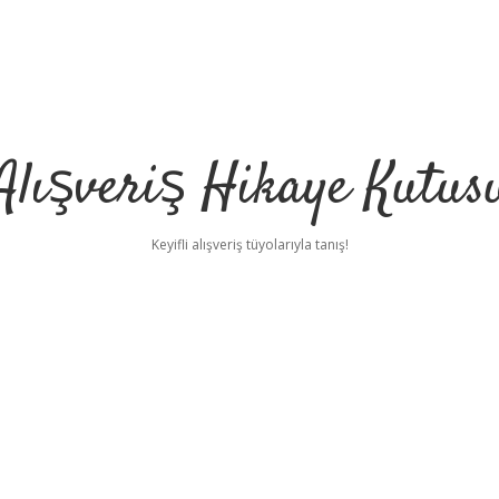
Alışveriş Hikaye Kutus
Keyifli alışveriş tüyolarıyla tanış!