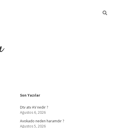
u
Sidebar
Son Yazılar
https://ilbe
Dtv atv AV nedir ?
Ağustos 6, 2026
Avokado neden haramdır ?
Ağustos 5, 2026