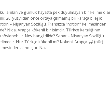
kullanılan ve günlük hayatta pek duyulmayan bir kelime ola
lir. 20. yüzyıldan önce ortaya çıkmamış bir Farsça bileşik
otion – Nişanyan Sözlüğü. Fransızca “notion” kelimesinden
lde? Nida, Arapça kökenli bir isimdir. Türkçe karşılığının
söylenebilir. Nev hangi dilde? Sanat – Nişanyan Sözlüğü.
n Osmanlı Türkçesi نور‎ (nûr) kelimesinden alınmıştır. Naz…