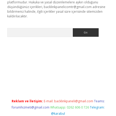
platformudur. Hukuka ve yasal düzenlemelere aykırı olduğunu
düşündüğünüz içerikleri,
backlinkpanelicomtr@gmail.com
adresine
bildirmeniz halinde, ilgili içerikler yasal süre içerisinde sitemizden
kaldırılacaktır.
Arama
tps://ilbet.casino/
Reklam ve İletişim:
E-mail:
backlinkpaneli@gmail.com
Teams:
forumhizmeti@gmail.com
Whatsapp: 0262 606 0 726
Telegram:
@karabul