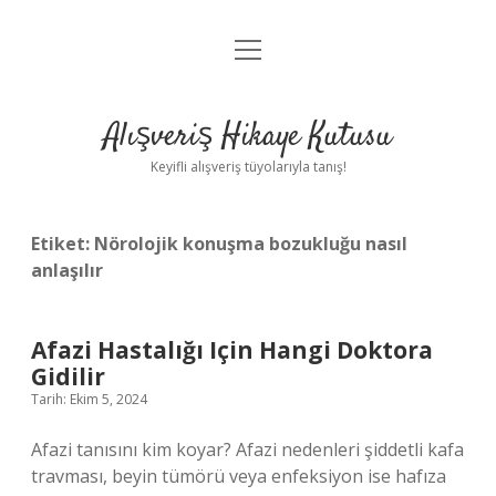
menüyü
Anasayfa
aç
Gizlilik Politikası
Alışveriş Hikaye Kutusu
Yasal Uyarı
Keyifli alışveriş tüyolarıyla tanış!
Hakkımızda
Etiket:
Nörolojik konuşma bozukluğu nasıl
anlaşılır
Afazi Hastalığı Için Hangi Doktora
Gidilir
Tarih: Ekim 5, 2024
Afazi tanısını kim koyar? Afazi nedenleri şiddetli kafa
travması, beyin tümörü veya enfeksiyon ise hafıza