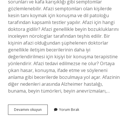
sorunları ve kafa karışıklığı gibi semptomlar
gözlemlenebilir. Afazi semptomları olan kişilerde
kesin tanı koymak için konuşma ve dil patoloğu
tarafından kapsamlı testler yapılır. Afazi için hangi
doktora gidilir? Afazi genellikle beyin bozukluklarını
inceleyen nörologlar tarafından teşhis edilir. Bir
kişinin afazi olduğundan şüphelenen doktorlar
genellikle iletişim becerilerinin daha iyi
değerlendirilmesi için kişiyi bir konuşma terapistine
yönlendirir. Afazi tedavi edilmezse ne olur? Ortaya
çıkan hasar, konuşma, ifade etme ve söyleneni
anlama gibi becerilerde bozulmaya yol açar. Afazinin
diğer nedenleri arasında Alzheimer hastalığı,
bunama, beyin tümörleri, beyin anevrizmaları,…
Afazi
Devamını okuyun
Yorum Bırak
Hastalığı
Için
Hangi