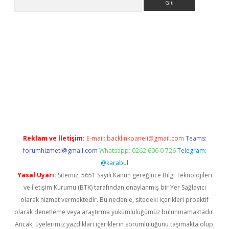
ps://ilbet.casino/
Reklam ve İletişim:
E-mail:
backlinkpaneli@gmail.com
Teams:
forumhizmeti@gmail.com
Whatsapp: 0262 606 0 726
Telegram:
@karabul
Yasal Uyarı:
Sitemiz, 5651 Sayılı Kanun gereğince Bilgi Teknolojileri
ve İletişim Kurumu (BTK) tarafından onaylanmış bir Yer Sağlayıcı
olarak hizmet vermektedir. Bu nedenle, sitedeki içerikleri proaktif
olarak denetleme veya araştırma yükümlülüğümüz bulunmamaktadır.
Ancak, üyelerimiz yazdıkları içeriklerin sorumluluğunu taşımakta olup,