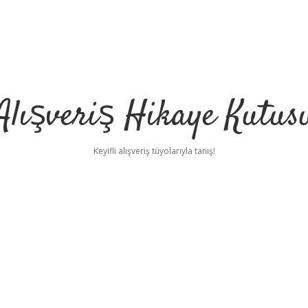
Alışveriş Hikaye Kutus
Keyifli alışveriş tüyolarıyla tanış!