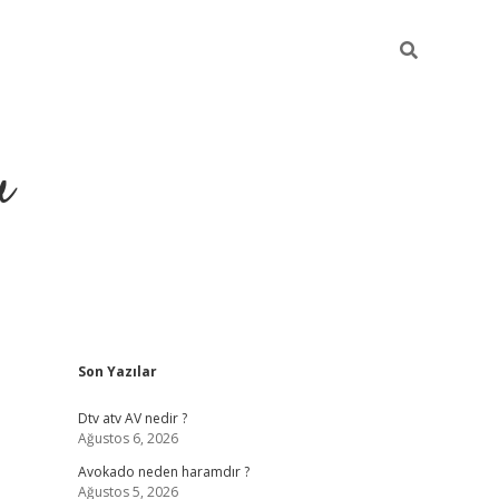
u
Sidebar
Son Yazılar
https://ilb
Dtv atv AV nedir ?
Ağustos 6, 2026
Avokado neden haramdır ?
Ağustos 5, 2026