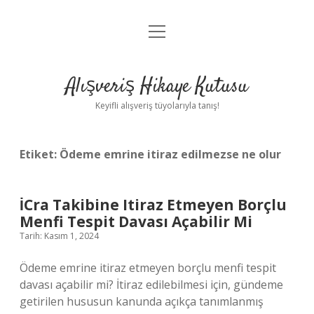
menüyü
Anasayfa
aç
Gizlilik Politikası
Alışveriş Hikaye Kutusu
Yasal Uyarı
Keyifli alışveriş tüyolarıyla tanış!
Hakkımızda
Etiket:
Ödeme emrine itiraz edilmezse ne olur
İCra Takibine Itiraz Etmeyen Borçlu
Menfi Tespit Davası Açabilir Mi
Tarih: Kasım 1, 2024
Ödeme emrine itiraz etmeyen borçlu menfi tespit
davası açabilir mi? İtiraz edilebilmesi için, gündeme
getirilen hususun kanunda açıkça tanımlanmış