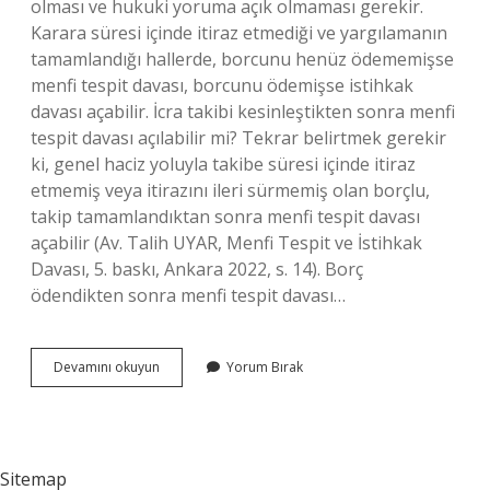
olması ve hukuki yoruma açık olmaması gerekir.
Karara süresi içinde itiraz etmediği ve yargılamanın
tamamlandığı hallerde, borcunu henüz ödememişse
menfi tespit davası, borcunu ödemişse istihkak
davası açabilir. İcra takibi kesinleştikten sonra menfi
tespit davası açılabilir mi? Tekrar belirtmek gerekir
ki, genel haciz yoluyla takibe süresi içinde itiraz
etmemiş veya itirazını ileri sürmemiş olan borçlu,
takip tamamlandıktan sonra menfi tespit davası
açabilir (Av. Talih UYAR, Menfi Tespit ve İstihkak
Davası, 5. baskı, Ankara 2022, s. 14). Borç
ödendikten sonra menfi tespit davası…
İCra
Devamını okuyun
Yorum Bırak
Takibine
Itiraz
Etmeyen
Borçlu
Menfi
Sitemap
Tespit