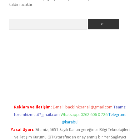
kaldırılacaktır.
Arama
ps://ilbet.casino/
Reklam ve İletişim:
E-mail:
backlinkpaneli@gmail.com
Teams:
forumhizmeti@gmail.com
Whatsapp: 0262 606 0 726
Telegram:
@karabul
Yasal Uyarı:
Sitemiz, 5651 Sayılı Kanun gereğince Bilgi Teknolojileri
ve İletişim Kurumu (BTK) tarafından onaylanmış bir Yer Sağlayıcı