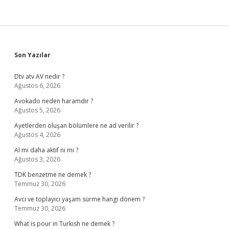
Davası
Açabilir
Mi
Sidebar
Son Yazılar
Dtv atv AV nedir ?
Ağustos 6, 2026
Avokado neden haramdır ?
Ağustos 5, 2026
Ayetlerden oluşan bölümlere ne ad verilir ?
Ağustos 4, 2026
Al mı daha aktif ni mi ?
Ağustos 3, 2026
TDK benzetme ne demek ?
Temmuz 30, 2026
Avcı ve toplayıcı yaşam sürme hangi dönem ?
Temmuz 30, 2026
What is pour in Turkish ne demek ?