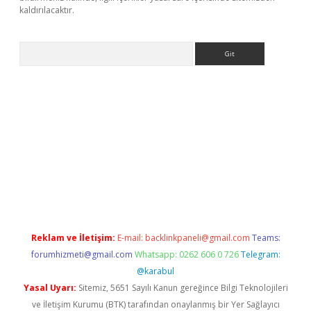
kaldırılacaktır.
Arama
ps://ilbet.casino/
Reklam ve İletişim:
E-mail:
backlinkpaneli@gmail.com
Teams:
forumhizmeti@gmail.com
Whatsapp: 0262 606 0 726
Telegram:
@karabul
Yasal Uyarı:
Sitemiz, 5651 Sayılı Kanun gereğince Bilgi Teknolojileri
ve İletişim Kurumu (BTK) tarafından onaylanmış bir Yer Sağlayıcı