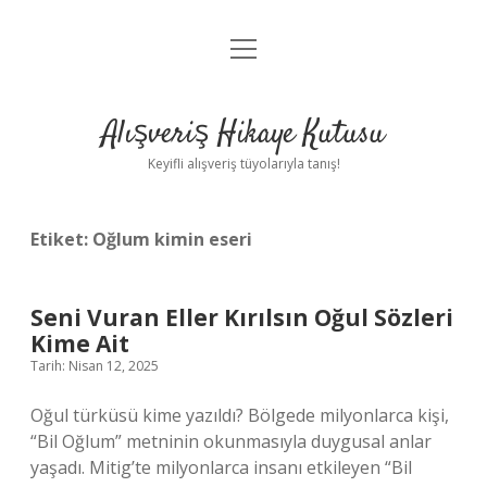
menüyü
Anasayfa
aç
Gizlilik Politikası
Alışveriş Hikaye Kutusu
Yasal Uyarı
Keyifli alışveriş tüyolarıyla tanış!
Hakkımızda
Etiket:
Oğlum kimin eseri
Seni Vuran Eller Kırılsın Oğul Sözleri
Kime Ait
Tarih: Nisan 12, 2025
Oğul türküsü kime yazıldı? Bölgede milyonlarca kişi,
“Bil Oğlum” metninin okunmasıyla duygusal anlar
yaşadı. Mitig’te milyonlarca insanı etkileyen “Bil