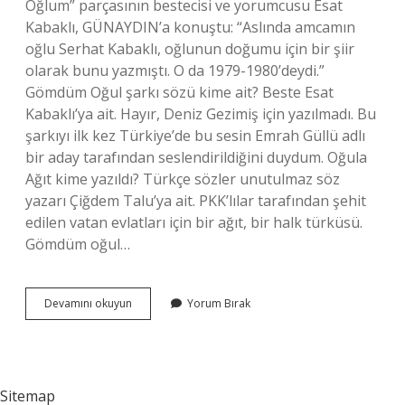
Oğlum” parçasının bestecisi ve yorumcusu Esat
Kabaklı, GÜNAYDIN’a konuştu: “Aslında amcamın
oğlu Serhat Kabaklı, oğlunun doğumu için bir şiir
olarak bunu yazmıştı. O da 1979-1980’deydi.”
Gömdüm Oğul şarkı sözü kime ait? Beste Esat
Kabaklı’ya ait. Hayır, Deniz Gezimiş için yazılmadı. Bu
şarkıyı ilk kez Türkiye’de bu sesin Emrah Güllü adlı
bir aday tarafından seslendirildiğini duydum. Oğula
Ağıt kime yazıldı? Türkçe sözler unutulmaz söz
yazarı Çiğdem Talu’ya ait. PKK’lılar tarafından şehit
edilen vatan evlatları için bir ağıt, bir halk türküsü.
Gömdüm oğul…
Seni
Devamını okuyun
Yorum Bırak
Vuran
Eller
Kırılsın
Oğul
Sözleri
Sitemap
Kime