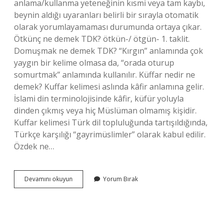
anlama/kullanma yeteneğinin kısmi veya tam kaybı,
beynin aldığı uyaranları belirli bir sırayla otomatik
olarak yorumlayamaması durumunda ortaya çıkar.
Ötkünç ne demek TDK? ötkün-/ ötgün- 1. taklit.
Domuşmak ne demek TDK? “Kırgın” anlamında çok
yaygın bir kelime olmasa da, “orada oturup
somurtmak” anlamında kullanılır. Küffar nedir ne
demek? Kuffar kelimesi aslında kâfir anlamına gelir.
İslami din terminolojisinde kâfir, küfür yoluyla
dinden çıkmış veya hiç Müslüman olmamış kişidir.
Kuffar kelimesi Türk dil topluluğunda tartışıldığında,
Türkçe karşılığı “gayrimüslimler” olarak kabul edilir.
Özdek ne…
Obskürantizm
Devamını okuyun
Yorum Bırak
Ne
Demek
Tdk