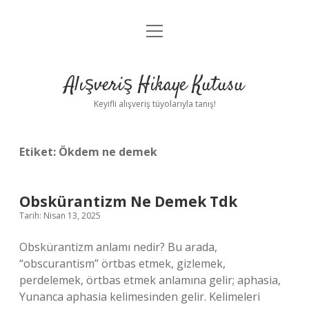
menüyü
Anasayfa
aç
Gizlilik Politikası
Alışveriş Hikaye Kutusu
Yasal Uyarı
Keyifli alışveriş tüyolarıyla tanış!
Hakkımızda
Etiket:
Ökdem ne demek
Obskürantizm Ne Demek Tdk
Tarih: Nisan 13, 2025
Obskürantizm anlamı nedir? Bu arada,
“obscurantism” örtbas etmek, gizlemek,
perdelemek, örtbas etmek anlamına gelir; aphasia,
Yunanca aphasia kelimesinden gelir. Kelimeleri