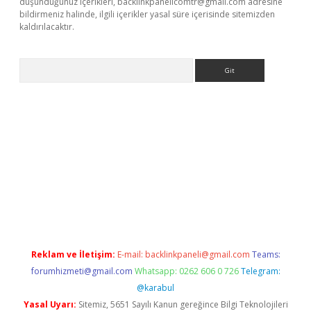
düşündüğünüz içerikleri,
backlinkpanelicomtr@gmail.com
adresine
bildirmeniz halinde, ilgili içerikler yasal süre içerisinde sitemizden
kaldırılacaktır.
Arama
ps://ilbet.casino/
Reklam ve İletişim:
E-mail:
backlinkpaneli@gmail.com
Teams:
forumhizmeti@gmail.com
Whatsapp: 0262 606 0 726
Telegram:
@karabul
Yasal Uyarı:
Sitemiz, 5651 Sayılı Kanun gereğince Bilgi Teknolojileri