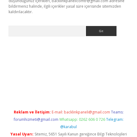
düşündüğünüz içerikleri,
backlinkpanelicomtr@gmail.com
adresine
bildirmeniz halinde, ilgili içerikler yasal süre içerisinde sitemizden
kaldırılacaktır.
Arama
ps://ilbet.casino/
Reklam ve İletişim:
E-mail:
backlinkpaneli@gmail.com
Teams:
forumhizmeti@gmail.com
Whatsapp: 0262 606 0 726
Telegram:
@karabul
Yasal Uyarı:
Sitemiz, 5651 Sayılı Kanun gereğince Bilgi Teknolojileri