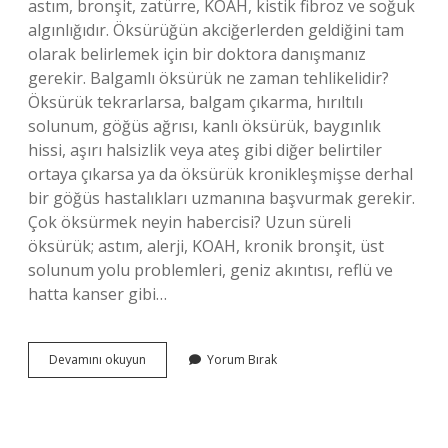
astım, bronşit, zatürre, KOAH, kistik fibroz ve soğuk
algınlığıdır. Öksürüğün akciğerlerden geldiğini tam
olarak belirlemek için bir doktora danışmanız
gerekir. Balgamlı öksürük ne zaman tehlikelidir?
Öksürük tekrarlarsa, balgam çıkarma, hırıltılı
solunum, göğüs ağrısı, kanlı öksürük, baygınlık
hissi, aşırı halsizlik veya ateş gibi diğer belirtiler
ortaya çıkarsa ya da öksürük kronikleşmişse derhal
bir göğüs hastalıkları uzmanına başvurmak gerekir.
Çok öksürmek neyin habercisi? Uzun süreli
öksürük; astım, alerji, KOAH, kronik bronşit, üst
solunum yolu problemleri, geniz akıntısı, reflü ve
hatta kanser gibi…
Aşırı
Devamını okuyun
Yorum Bırak
Öksürük
Ve
Balgam
Neyin