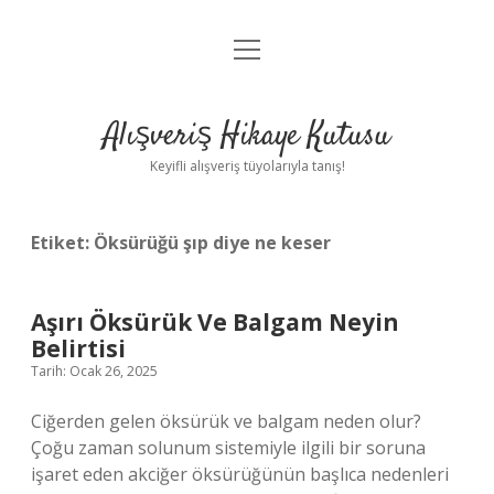
menüyü
Anasayfa
aç
Gizlilik Politikası
Alışveriş Hikaye Kutusu
Yasal Uyarı
Keyifli alışveriş tüyolarıyla tanış!
Hakkımızda
Etiket:
Öksürüğü şıp diye ne keser
Aşırı Öksürük Ve Balgam Neyin
Belirtisi
Tarih: Ocak 26, 2025
Ciğerden gelen öksürük ve balgam neden olur?
Çoğu zaman solunum sistemiyle ilgili bir soruna
işaret eden akciğer öksürüğünün başlıca nedenleri