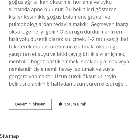
göğüs ağrısı, kan öksürme, horlama ve uyku
sırasında apne bulunur. Bu belirtileri gösteren
kişiler kesinlikle göğüs bölümüne gitmeli ve
pulmonologlardan tedavi almalıdır. Geçmeyen inatçı
öksürüğe ne iyi gelir? Öksürüğü durdurmanın en
hızlı yolu düzenli olarak su içmek, 1-2 tatlı kaşığı bal
tüketerek mukus üretimini azaltmak, öksürüğü
yatıştıran et suyu ve bitki çayı gibi ılık sıvılar içmek,
mentollü boğaz pastili emmek, sıcak duş almak veya
nemlendiriciyle nemli havayı solumak ve suyla
gargara yapmaktır. Uzun süreli öksürük neyin
belirtisi olabilir? 8 haftadan uzun süren öksürüğe…
Kesilmeyen
Devamını okuyun
Yorum Bırak
Öksürük
Için
Hangi
Doktora
Gidilir
Sitemap