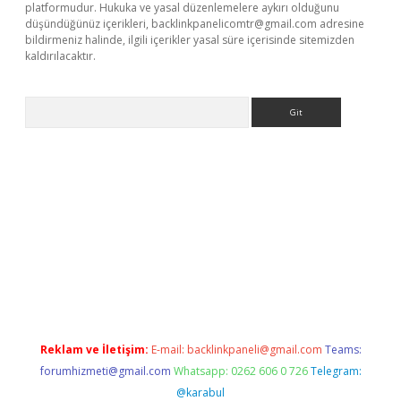
platformudur. Hukuka ve yasal düzenlemelere aykırı olduğunu
düşündüğünüz içerikleri,
backlinkpanelicomtr@gmail.com
adresine
bildirmeniz halinde, ilgili içerikler yasal süre içerisinde sitemizden
kaldırılacaktır.
Arama
tps://ilbet.casino/
Reklam ve İletişim:
E-mail:
backlinkpaneli@gmail.com
Teams:
forumhizmeti@gmail.com
Whatsapp: 0262 606 0 726
Telegram:
@karabul