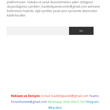
platformudur. Hukuka ve yasal düzenlemelere aykırı olduğunu
düşündüğünüz içerikleri,
backlinkpanelicomtr@gmail.com
adresine
bildirmeniz halinde, ilgili içerikler yasal süre içerisinde sitemizden
kaldırılacaktır.
Arama
sino/
Reklam ve İletişim:
E-mail:
backlinkpaneli@gmail.com
Teams:
forumhizmeti@gmail.com
Whatsapp: 0262 606 0 726
Telegram:
@karabul