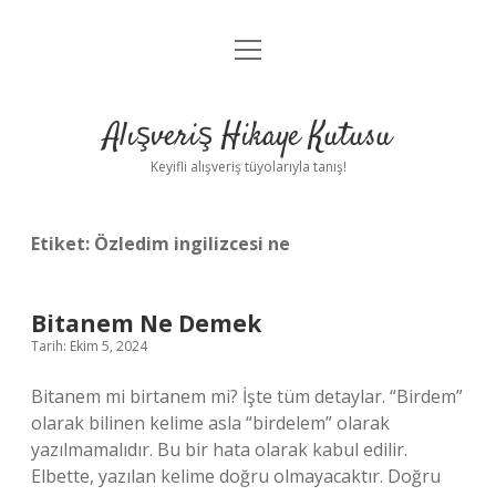
menüyü
Anasayfa
aç
Gizlilik Politikası
Alışveriş Hikaye Kutusu
Yasal Uyarı
Keyifli alışveriş tüyolarıyla tanış!
Hakkımızda
Etiket:
Özledim ingilizcesi ne
Bitanem Ne Demek
Tarih: Ekim 5, 2024
Bitanem mi birtanem mi? İşte tüm detaylar. “Birdem”
olarak bilinen kelime asla “birdelem” olarak
yazılmamalıdır. Bu bir hata olarak kabul edilir.
Elbette, yazılan kelime doğru olmayacaktır. Doğru