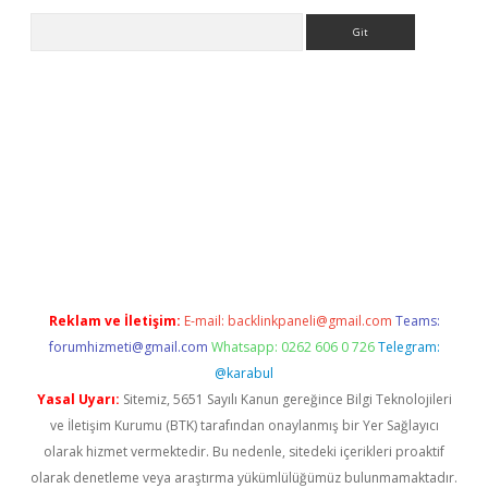
Arama
ino/
Reklam ve İletişim:
E-mail:
backlinkpaneli@gmail.com
Teams:
forumhizmeti@gmail.com
Whatsapp: 0262 606 0 726
Telegram:
@karabul
Yasal Uyarı:
Sitemiz, 5651 Sayılı Kanun gereğince Bilgi Teknolojileri
ve İletişim Kurumu (BTK) tarafından onaylanmış bir Yer Sağlayıcı
olarak hizmet vermektedir. Bu nedenle, sitedeki içerikleri proaktif
olarak denetleme veya araştırma yükümlülüğümüz bulunmamaktadır.