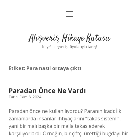
menüyü
Anasayfa
aç
Gizlilik Politikası
Alışveriş Hikaye Kutusu
Yasal Uyarı
Keyifli alışveriş tüyolarıyla tanış!
Hakkımızda
Etiket:
Para nasıl ortaya çıktı
Paradan Önce Ne Vardı
Tarih: Ekim 8, 2024
Paradan önce ne kullanılıyordu? Paranın icadı: İlk
zamanlarda insanlar ihtiyaçlarını “takas sistemi”,
yani bir malı başka bir malla takas ederek
karşılıyorlardı. Örneğin, bir çiftçi ürettiği buğdayı bir