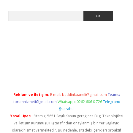
Arama
://ilbet.casino/
Reklam ve İletişim:
E-mail:
backlinkpaneli@gmail.com
Teams:
forumhizmeti@gmail.com
Whatsapp: 0262 606 0 726
Telegram:
@karabul
Yasal Uyarı:
Sitemiz, 5651 Sayılı Kanun gereğince Bilgi Teknolojileri
ve İletişim Kurumu (BTK) tarafından onaylanmış bir Yer Sağlayıcı
olarak hizmet vermektedir. Bu nedenle, sitedeki içerikleri proaktif