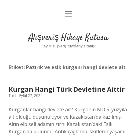
menüyü
Anasayfa
aç
Gizlilik Politikası
Alışveriş Hikaye Kutusu
Yasal Uyarı
Keyifli alışveriş tüyolarıyla tanış!
Hakkımızda
Etiket:
Pazırık ve esik kurganı hangi devlete ait
Kurgan Hangi Türk Devletine Aittir
Tarih: Eylül 27, 2024
Kurganlar hangi devlete ait? Kurganın MÖ 5. yüzyıla
ait olduğu düşünülüyor ve Kazakistan’da kazılmış.
Altın elbiseli adamın zırhı Kazakistan’daki Esik
Kurgan’da bulundu. Antik çağlarda İskitlerin yaşamı