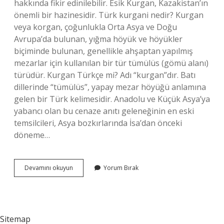
hakkında fikir edinilebilir. Esik Kurgan, Kazakistan’ın
önemli bir hazinesidir. Türk kurgani nedir? Kurgan
veya korgan, çoğunlukla Orta Asya ve Doğu
Avrupa’da bulunan, yığma höyük ve höyükler
biçiminde bulunan, genellikle ahşaptan yapılmış
mezarlar için kullanılan bir tür tümülüs (gömü alanı)
türüdür. Kurgan Türkçe mi? Adı “kurgan”dır. Batı
dillerinde “tümülüs”, yapay mezar höyüğü anlamına
gelen bir Türk kelimesidir. Anadolu ve Küçük Asya’ya
yabancı olan bu cenaze anıtı geleneğinin en eski
temsilcileri, Asya bozkırlarında İsa’dan önceki
döneme…
Kurgan
Devamını okuyun
Yorum Bırak
Hangi
Türk
Devletine
Aittir
Sitemap