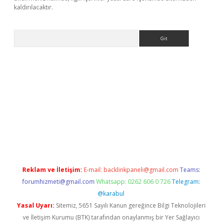
kaldırılacaktır.
Arama
ps://ilbet.casino/
Reklam ve İletişim:
E-mail:
backlinkpaneli@gmail.com
Teams:
forumhizmeti@gmail.com
Whatsapp: 0262 606 0 726
Telegram:
@karabul
Yasal Uyarı:
Sitemiz, 5651 Sayılı Kanun gereğince Bilgi Teknolojileri
ve İletişim Kurumu (BTK) tarafından onaylanmış bir Yer Sağlayıcı