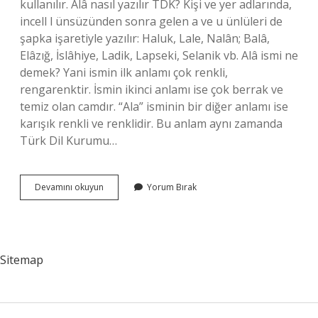
kullanılır. Âlâ nasıl yazılır TDK? Kişi ve yer adlarında,
incell l ünsüzünden sonra gelen a ve u ünlüleri de
şapka işaretiyle yazılır: Haluk, Lale, Nalân; Balâ,
Elâzığ, İslâhiye, Ladik, Lapseki, Selanik vb. Alâ ismi ne
demek? Yani ismin ilk anlamı çok renkli,
rengarenktir. İsmin ikinci anlamı ise çok berrak ve
temiz olan camdır. “Ala” isminin bir diğer anlamı ise
karışık renkli ve renklidir. Bu anlam aynı zamanda
Türk Dil Kurumu…
Alâ
Devamını okuyun
Yorum Bırak
Nasıl
Yazılır
Sitemap