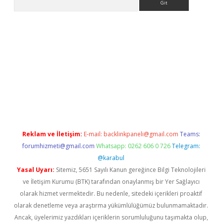
ps://ilbet.casino/
Reklam ve İletişim:
E-mail:
backlinkpaneli@gmail.com
Teams:
forumhizmeti@gmail.com
Whatsapp: 0262 606 0 726
Telegram:
@karabul
Yasal Uyarı:
Sitemiz, 5651 Sayılı Kanun gereğince Bilgi Teknolojileri
ve İletişim Kurumu (BTK) tarafından onaylanmış bir Yer Sağlayıcı
olarak hizmet vermektedir. Bu nedenle, sitedeki içerikleri proaktif
olarak denetleme veya araştırma yükümlülüğümüz bulunmamaktadır.
Ancak, üyelerimiz yazdıkları içeriklerin sorumluluğunu taşımakta olup,