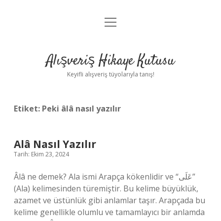
menüyü
Anasayfa
aç
Gizlilik Politikası
Alışveriş Hikaye Kutusu
Yasal Uyarı
Keyifli alışveriş tüyolarıyla tanış!
Hakkımızda
Etiket:
Peki âlâ nasıl yazılır
Alâ Nasıl Yazılır
Tarih: Ekim 23, 2024
Âlâ ne demek? Ala ismi Arapça kökenlidir ve “عَلَى”
(Ala) kelimesinden türemiştir. Bu kelime büyüklük,
azamet ve üstünlük gibi anlamlar taşır. Arapçada bu
kelime genellikle olumlu ve tamamlayıcı bir anlamda