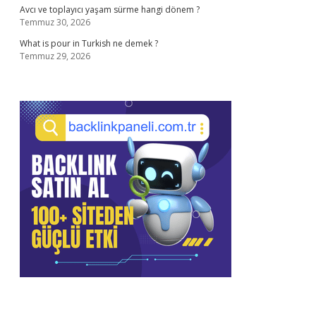
Avcı ve toplayıcı yaşam sürme hangi dönem ?
Temmuz 30, 2026
What is pour in Turkish ne demek ?
Temmuz 29, 2026