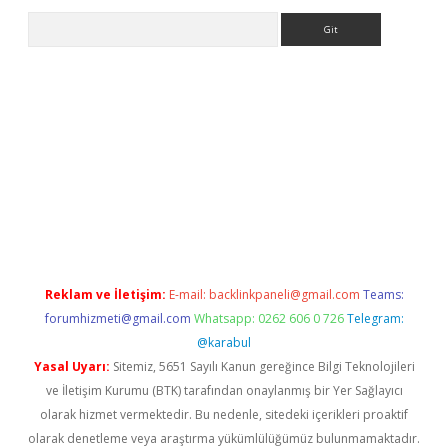
Arama
tps://ilbet.casino/
Reklam ve İletişim:
E-mail:
backlinkpaneli@gmail.com
Teams:
forumhizmeti@gmail.com
Whatsapp: 0262 606 0 726
Telegram:
@karabul
Yasal Uyarı:
Sitemiz, 5651 Sayılı Kanun gereğince Bilgi Teknolojileri
ve İletişim Kurumu (BTK) tarafından onaylanmış bir Yer Sağlayıcı
olarak hizmet vermektedir. Bu nedenle, sitedeki içerikleri proaktif
olarak denetleme veya araştırma yükümlülüğümüz bulunmamaktadır.