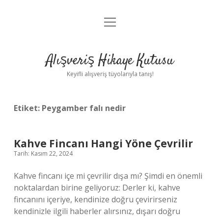
menüyü
Anasayfa
aç
Gizlilik Politikası
Alışveriş Hikaye Kutusu
Yasal Uyarı
Keyifli alışveriş tüyolarıyla tanış!
Hakkımızda
Etiket:
Peygamber falı nedir
Kahve Fincanı Hangi Yöne Çevrilir
Tarih: Kasım 22, 2024
Kahve fincanı içe mi çevrilir dışa mı? Şimdi en önemli
noktalardan birine geliyoruz: Derler ki, kahve
fincanını içeriye, kendinize doğru çevirirseniz
kendinizle ilgili haberler alırsınız, dışarı doğru