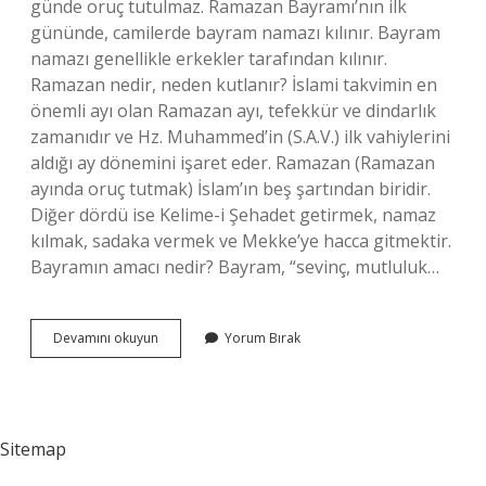
günde oruç tutulmaz. Ramazan Bayramı’nın ilk
gününde, camilerde bayram namazı kılınır. Bayram
namazı genellikle erkekler tarafından kılınır.
Ramazan nedir, neden kutlanır? İslami takvimin en
önemli ayı olan Ramazan ayı, tefekkür ve dindarlık
zamanıdır ve Hz. Muhammed’in (S.A.V.) ilk vahiylerini
aldığı ay dönemini işaret eder. Ramazan (Ramazan
ayında oruç tutmak) İslam’ın beş şartından biridir.
Diğer dördü ise Kelime-i Şehadet getirmek, namaz
kılmak, sadaka vermek ve Mekke’ye hacca gitmektir.
Bayramın amacı nedir? Bayram, “sevinç, mutluluk…
Ramazan
Devamını okuyun
Yorum Bırak
Bayramı
Neden
Kutlanır
Sitemap