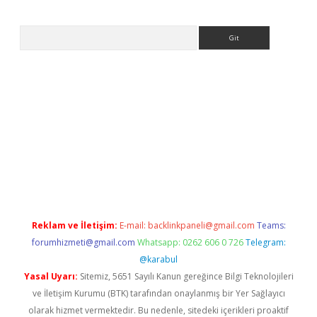
Arama
ps://ilbet.casino/
Reklam ve İletişim:
E-mail:
backlinkpaneli@gmail.com
Teams:
forumhizmeti@gmail.com
Whatsapp: 0262 606 0 726
Telegram:
@karabul
Yasal Uyarı:
Sitemiz, 5651 Sayılı Kanun gereğince Bilgi Teknolojileri
ve İletişim Kurumu (BTK) tarafından onaylanmış bir Yer Sağlayıcı
olarak hizmet vermektedir. Bu nedenle, sitedeki içerikleri proaktif