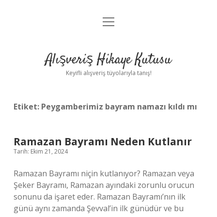
menüyü
Anasayfa
aç
Gizlilik Politikası
Alışveriş Hikaye Kutusu
Yasal Uyarı
Keyifli alışveriş tüyolarıyla tanış!
Hakkımızda
Etiket:
Peygamberimiz bayram namazı kıldı mı
Ramazan Bayramı Neden Kutlanır
Tarih: Ekim 21, 2024
Ramazan Bayramı niçin kutlanıyor? Ramazan veya
Şeker Bayramı, Ramazan ayındaki zorunlu orucun
sonunu da işaret eder. Ramazan Bayramı’nın ilk
günü aynı zamanda Şevval’in ilk günüdür ve bu