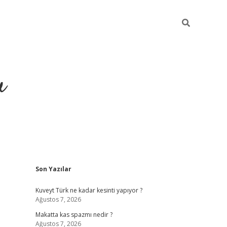
u
Sidebar
Son Yazılar
https://ilbe
Kuveyt Türk ne kadar kesinti yapıyor ?
Ağustos 7, 2026
Makatta kas spazmı nedir ?
Ağustos 7, 2026