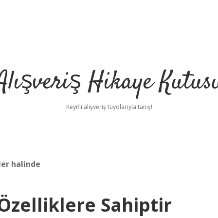
Alışveriş Hikaye Kutus
Keyifli alışveriş tüyolarıyla tanış!
er halinde
 Özelliklere Sahiptir