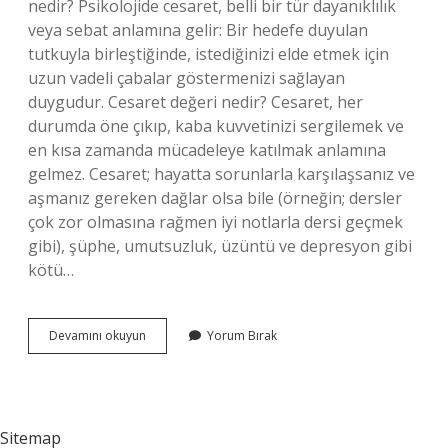
nedir? Psikolojide cesaret, belli bir tür dayanıklılık
veya sebat anlamına gelir: Bir hedefe duyulan
tutkuyla birleştiğinde, istediğinizi elde etmek için
uzun vadeli çabalar göstermenizi sağlayan
duygudur. Cesaret değeri nedir? Cesaret, her
durumda öne çıkıp, kaba kuvvetinizi sergilemek ve
en kısa zamanda mücadeleye katılmak anlamına
gelmez. Cesaret; hayatta sorunlarla karşılaşsanız ve
aşmanız gereken dağlar olsa bile (örneğin; dersler
çok zor olmasına rağmen iyi notlarla dersi geçmek
gibi), şüphe, umutsuzluk, üzüntü ve depresyon gibi
kötü…
Bilimsel
Devamını okuyun
Yorum Bırak
Olarak
Cesaret
Nedir
Sitemap