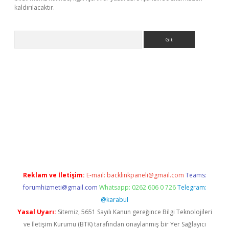
kaldırılacaktır.
Arama
tps://ilbet.casino/
Reklam ve İletişim:
E-mail:
backlinkpaneli@gmail.com
Teams:
forumhizmeti@gmail.com
Whatsapp: 0262 606 0 726
Telegram:
@karabul
Yasal Uyarı:
Sitemiz, 5651 Sayılı Kanun gereğince Bilgi Teknolojileri
ve İletişim Kurumu (BTK) tarafından onaylanmış bir Yer Sağlayıcı