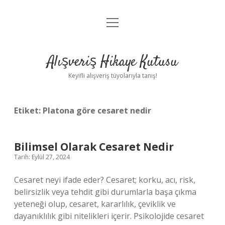
menüyü
Anasayfa
aç
Gizlilik Politikası
Alışveriş Hikaye Kutusu
Yasal Uyarı
Keyifli alışveriş tüyolarıyla tanış!
Hakkımızda
Etiket:
Platona göre cesaret nedir
Bilimsel Olarak Cesaret Nedir
Tarih: Eylül 27, 2024
Cesaret neyi ifade eder? Cesaret; korku, acı, risk,
belirsizlik veya tehdit gibi durumlarla başa çıkma
yeteneği olup, cesaret, kararlılık, çeviklik ve
dayanıklılık gibi nitelikleri içerir. Psikolojide cesaret