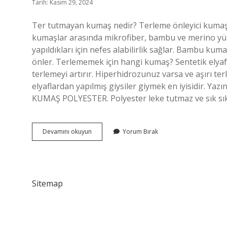
Tarih: Kasım 29, 2024
Ter tutmayan kumaş nedir? Terleme önleyici kumaşl
kumaşlar arasında mikrofiber, bambu ve merino yün
yapıldıkları için nefes alabilirlik sağlar. Bambu kum
önler. Terlememek için hangi kumaş? Sentetik elyaf v
terlemeyi artırır. Hiperhidrozunuz varsa ve aşırı te
elyaflardan yapılmış giysiler giymek en iyisidir. Y
KUMAŞ POLYESTER. Polyester leke tutmaz ve sık sık 
Hangi
Devamını okuyun
Yorum Bırak
Kumaş
Teri
Belli
Etmez
Sitemap