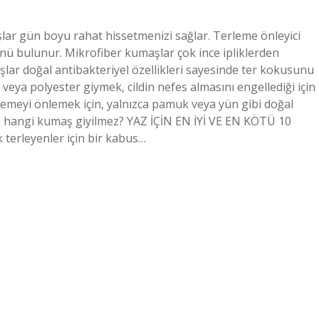
ar gün boyu rahat hissetmenizi sağlar. Terleme önleyici
ü bulunur. Mikrofiber kumaşlar çok ince ipliklerden
aşlar doğal antibakteriyel özellikleri sayesinde ter kokusunu
eya polyester giymek, cildin nefes almasını engellediği için
rlemeyi önlemek için, yalnızca pamuk veya yün gibi doğal
azın hangi kumaş giyilmez? YAZ İÇİN EN İYİ VE EN KÖTÜ 10
terleyenler için bir kabus…