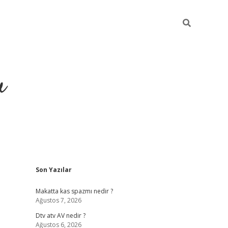
u
Sidebar
Son Yazılar
https://ilbe
Makatta kas spazmı nedir ?
Ağustos 7, 2026
Dtv atv AV nedir ?
Ağustos 6, 2026