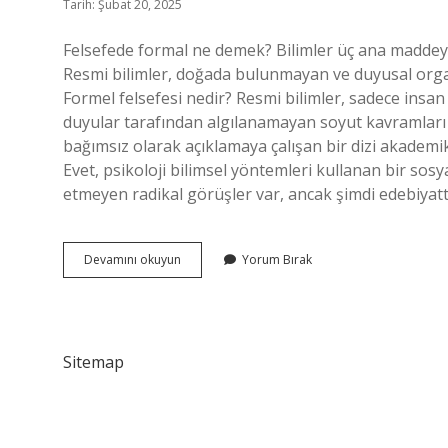
Tarih: Şubat 20, 2025
Felsefede formal ne demek? Bilimler üç ana maddeye ay
Resmi bilimler, doğada bulunmayan ve duyusal organl
Formel felsefesi nedir? Resmi bilimler, sadece insa
duyular tarafından algılanamayan soyut kavramları
bağımsız olarak açıklamaya çalışan bir dizi akademik d
Evet, psikoloji bilimsel yöntemleri kullanan bir sosyal
etmeyen radikal görüşler var, ancak şimdi edebiyatt
Felsefe
Devamını okuyun
Yorum Bırak
Formel
Bilim
Nedir
Sitemap