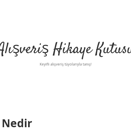
Alışveriş Hikaye Kutus
Keyifli alışveriş tüyolarıyla tanış!
 Nedir