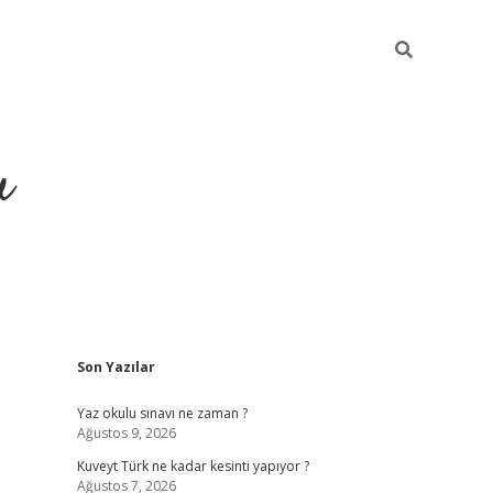
u
Sidebar
Son Yazılar
https://ilbet
Yaz okulu sınavı ne zaman ?
Ağustos 9, 2026
Kuveyt Türk ne kadar kesinti yapıyor ?
Ağustos 7, 2026