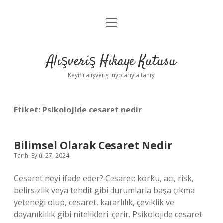
menüyü
Anasayfa
aç
Gizlilik Politikası
Alışveriş Hikaye Kutusu
Yasal Uyarı
Keyifli alışveriş tüyolarıyla tanış!
Hakkımızda
Etiket:
Psikolojide cesaret nedir
Bilimsel Olarak Cesaret Nedir
Tarih: Eylül 27, 2024
Cesaret neyi ifade eder? Cesaret; korku, acı, risk,
belirsizlik veya tehdit gibi durumlarla başa çıkma
yeteneği olup, cesaret, kararlılık, çeviklik ve
dayanıklılık gibi nitelikleri içerir. Psikolojide cesaret