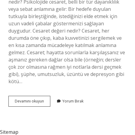
nedir? Psikolojide cesaret, belli bir tür dayanıklılık
veya sebat anlamına gelir: Bir hedefe duyulan
tutkuyla birleştiğinde, istediğinizi elde etmek için
uzun vadeli çabalar göstermenizi sağlayan
duygudur. Cesaret değeri nedir? Cesaret, her
durumda öne çıkıp, kaba kuvvetinizi sergilemek ve
en kısa zamanda mücadeleye katılmak anlamına
gelmez. Cesaret; hayatta sorunlarla karşılaşsanız ve
aşmanız gereken dağlar olsa bile (örneğin; dersler
çok zor olmasına rağmen iyi notlarla dersi geçmek
gibi), şüphe, umutsuzluk, üzüntü ve depresyon gibi
kötü…
Bilimsel
Devamını okuyun
Yorum Bırak
Olarak
Cesaret
Nedir
Sitemap