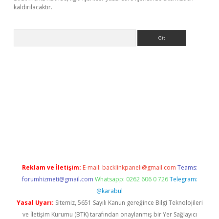
kaldırılacaktır.
Arama
ps://ilbet.casino/
Reklam ve İletişim:
E-mail:
backlinkpaneli@gmail.com
Teams:
forumhizmeti@gmail.com
Whatsapp: 0262 606 0 726
Telegram:
@karabul
Yasal Uyarı:
Sitemiz, 5651 Sayılı Kanun gereğince Bilgi Teknolojileri
ve İletişim Kurumu (BTK) tarafından onaylanmış bir Yer Sağlayıcı