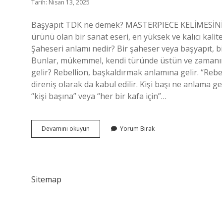
Tarih: Nisan 13, 2025
Başyapıt TDK ne demek? MASTERPIECE KELİMESİNİN A
ürünü olan bir sanat eseri, en yüksek ve kalıcı kalite
Şaheseri anlamı nedir? Bir şaheser veya başyapıt, bir
Bunlar, mükemmel, kendi türünde üstün ve zamanını
gelir? Rebellion, başkaldırmak anlamına gelir. “Reb
direniş olarak da kabul edilir. Kişi başı ne anlama g
“kişi başına” veya “her bir kafa için”…
Başyapıt
Devamını okuyun
Yorum Bırak
Ne
Anlama
Gelir
Sitemap