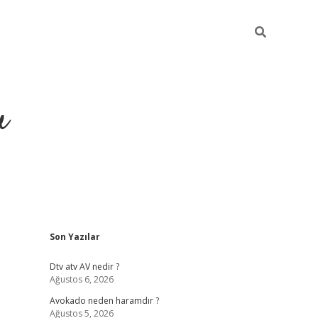
u
Sidebar
Son Yazılar
https://ilb
Dtv atv AV nedir ?
Ağustos 6, 2026
Avokado neden haramdır ?
Ağustos 5, 2026