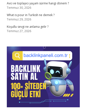
Avcı ve toplayıcı yaşam sürme hangi dönem ?
Temmuz 30, 2026
What is pour in Turkish ne demek ?
Temmuz 29, 2026
Koşullu sevgi ne anlama gelir ?
Temmuz 27, 2026