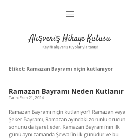
menüyü
Anasayfa
aç
Gizlilik Politikası
Alışveriş Hikaye Kutusu
Yasal Uyarı
Keyifli alışveriş tüyolarıyla tanış!
Hakkımızda
Etiket:
Ramazan Bayramı niçin kutlanıyor
Ramazan Bayramı Neden Kutlanır
Tarih: Ekim 21, 2024
Ramazan Bayramı niçin kutlanıyor? Ramazan veya
Şeker Bayramı, Ramazan ayındaki zorunlu orucun
sonunu da işaret eder. Ramazan Bayramı’nın ilk
günü aynı zamanda Şevval’in ilk günüdür ve bu