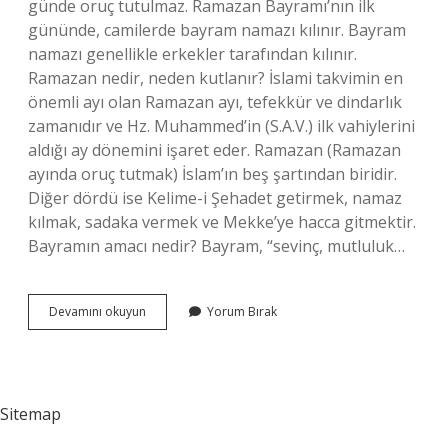
günde oruç tutulmaz. Ramazan Bayramı’nın ilk
gününde, camilerde bayram namazı kılınır. Bayram
namazı genellikle erkekler tarafından kılınır.
Ramazan nedir, neden kutlanır? İslami takvimin en
önemli ayı olan Ramazan ayı, tefekkür ve dindarlık
zamanıdır ve Hz. Muhammed’in (S.A.V.) ilk vahiylerini
aldığı ay dönemini işaret eder. Ramazan (Ramazan
ayında oruç tutmak) İslam’ın beş şartından biridir.
Diğer dördü ise Kelime-i Şehadet getirmek, namaz
kılmak, sadaka vermek ve Mekke’ye hacca gitmektir.
Bayramın amacı nedir? Bayram, “sevinç, mutluluk…
Ramazan
Devamını okuyun
Yorum Bırak
Bayramı
Neden
Kutlanır
Sitemap