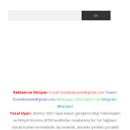
Arama
ps://ilbet.casino/
Reklam ve İletişim:
E-mail:
backlinkpaneli@gmail.com
Teams:
forumhizmeti@gmail.com
Whatsapp: 0262 606 0 726
Telegram:
@karabul
Yasal Uyarı:
Sitemiz, 5651 Sayılı Kanun gereğince Bilgi Teknolojileri
ve İletişim Kurumu (BTK) tarafından onaylanmış bir Yer Sağlayıcı
olarak hizmet vermektedir. Bu nedenle, sitedeki içerikleri proaktif