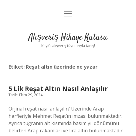
menüyü
Anasayfa
aç
Gizlilik Politikası
Alışveriş Hikaye Kutusu
Yasal Uyarı
Keyifli alışveriş tüyolarıyla tanış!
Hakkımızda
Etiket:
Reşat altın üzerinde ne yazar
5 Lik Reşat Altın Nasıl Anlaşılır
Tarih: Ekim 29, 2024
Orjinal reşat nasıl anlaşılır? Üzerinde Arap
harfleriyle Mehmet Reşat’ın imzası bulunmaktadır.
Ayrıca tuğranın alt kısmında basım yıl dönümünü
belirten Arap rakamları ve lira altın bulunmaktadır.