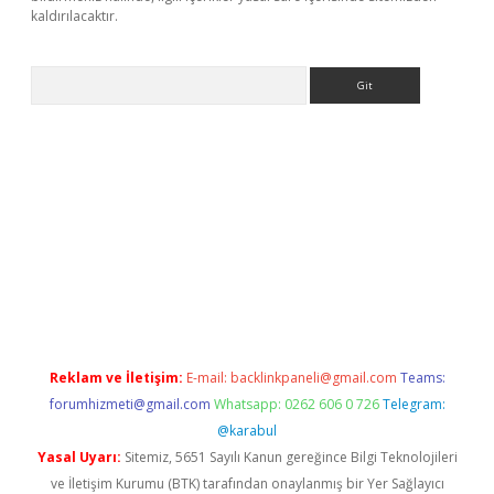
kaldırılacaktır.
Arama
ps://ilbet.casino/
Reklam ve İletişim:
E-mail:
backlinkpaneli@gmail.com
Teams:
forumhizmeti@gmail.com
Whatsapp: 0262 606 0 726
Telegram:
@karabul
Yasal Uyarı:
Sitemiz, 5651 Sayılı Kanun gereğince Bilgi Teknolojileri
ve İletişim Kurumu (BTK) tarafından onaylanmış bir Yer Sağlayıcı