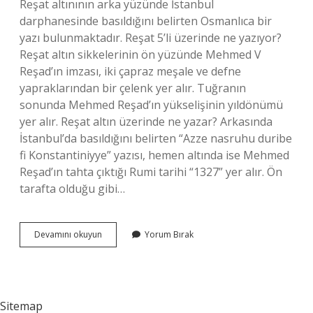
Reşat altınının arka yüzünde İstanbul
darphanesinde basıldığını belirten Osmanlıca bir
yazı bulunmaktadır. Reşat 5’li üzerinde ne yazıyor?
Reşat altın sikkelerinin ön yüzünde Mehmed V
Reşad’ın imzası, iki çapraz meşale ve defne
yapraklarından bir çelenk yer alır. Tuğranın
sonunda Mehmed Reşad’ın yükselişinin yıldönümü
yer alır. Reşat altın üzerinde ne yazar? Arkasında
İstanbul’da basıldığını belirten “Azze nasruhu duribe
fi Konstantiniyye” yazısı, hemen altında ise Mehmed
Reşad’ın tahta çıktığı Rumi tarihi “1327” yer alır. Ön
tarafta olduğu gibi…
5
Devamını okuyun
Yorum Bırak
Lik
Reşat
Altın
Nasıl
Anlaşılır
Sitemap