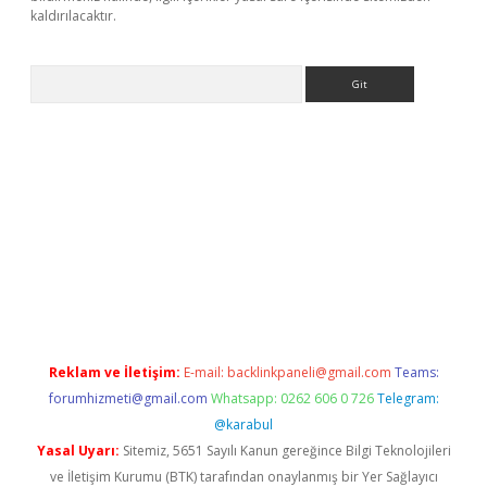
kaldırılacaktır.
Arama
ps://ilbet.casino/
Reklam ve İletişim:
E-mail:
backlinkpaneli@gmail.com
Teams:
forumhizmeti@gmail.com
Whatsapp: 0262 606 0 726
Telegram:
@karabul
Yasal Uyarı:
Sitemiz, 5651 Sayılı Kanun gereğince Bilgi Teknolojileri
ve İletişim Kurumu (BTK) tarafından onaylanmış bir Yer Sağlayıcı