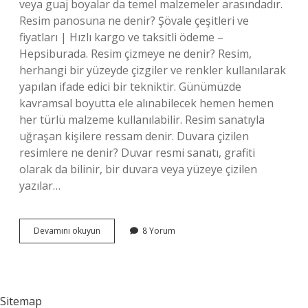
veya guaj boyalar da temel malzemeler arasındadır.
Resim panosuna ne denir? Şövale çeşitleri ve
fiyatları | Hızlı kargo ve taksitli ödeme –
Hepsiburada. Resim çizmeye ne denir? Resim,
herhangi bir yüzeyde çizgiler ve renkler kullanılarak
yapılan ifade edici bir tekniktir. Günümüzde
kavramsal boyutta ele alınabilecek hemen hemen
her türlü malzeme kullanılabilir. Resim sanatıyla
uğraşan kişilere ressam denir. Duvara çizilen
resimlere ne denir? Duvar resmi sanatı, grafiti
olarak da bilinir, bir duvara veya yüzeye çizilen
yazılar…
Resim
Devamını okuyun
8 Yorum
Çizilen
Tabloya
Ne
Denir
Sitemap