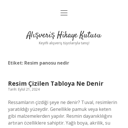
menüyü
Anasayfa
aç
Gizlilik Politikası
Alışveriş Hikaye Kutusu
Yasal Uyarı
Keyifli alışveriş tüyolarıyla tanış!
Hakkımızda
Etiket:
Resim panosu nedir
Resim Çizilen Tabloya Ne Denir
Tarih: Eylül 21, 2024
Ressamların çizdiği şeye ne denir? Tuval, resimlerin
yaratıldığı yüzeydir. Genellikle pamuk veya keten
gibi malzemelerden yapılır. Resmin dayanıklılığını
artıran özelliklere sahiptir. Yağlı boya, akrilik, su