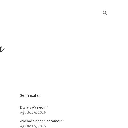
u
Sidebar
Son Yazılar
https://ilbe
Dtv atv AV nedir ?
Ağustos 6, 2026
Avokado neden haramdır ?
Ağustos 5, 2026