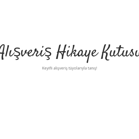
Alışveriş Hikaye Kutus
Keyifli alışveriş tüyolarıyla tanış!