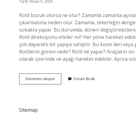
Tarih: Nisan 5, 2025
Rotil bozuk olursa ne olur? Zamanla zamanla aşınan 
çıkarmasına neden olur. Zamanla, tekerleğin dengel
sokakta yapar. Bu durumda, döneri değiştirmezlerse
Rotil direksiyonu etkiler mi? Her yöne hareket edebil
çok dayanıklı bir yapıya sahiptir. Bu kısım ileri ve
Rotillerin görevi nedir? Rotil ne yapar? Araçların 
olarak üzerinde ve aşağı hareket edebilir. Ayrıca s
Rotil
Devamını okuyun
Yorum Bırak
Önemli
Mi
Sitemap