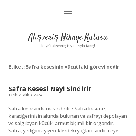
menüyü
Anasayfa
aç
Gizlilik Politikası
Alışveriş Hikaye Kutusu
Yasal Uyarı
Keyifli alışveriş tüyolarıyla tanış!
Hakkımızda
Etiket:
Safra kesesinin vücuttaki görevi nedir
Safra Kesesi Neyi Sindirir
Tarih: Aralık 3, 2024
Safra kesesinde ne sindirilir? Safra keseniz,
karaciğerinizin altında bulunan ve safrayı depolayan
ve salgılayan küçük, armut biçimli bir organdır.
Safra, yediğiniz yiyeceklerdeki yağları sindirmeye