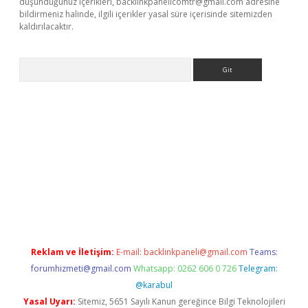
düşündüğünüz içerikleri,
backlinkpanelicomtr@gmail.com
adresine
bildirmeniz halinde, ilgili içerikler yasal süre içerisinde sitemizden
kaldırılacaktır.
Arama
ps://ilbet.casino/
Reklam ve İletişim:
E-mail:
backlinkpaneli@gmail.com
Teams:
forumhizmeti@gmail.com
Whatsapp: 0262 606 0 726
Telegram:
@karabul
Yasal Uyarı:
Sitemiz, 5651 Sayılı Kanun gereğince Bilgi Teknolojileri