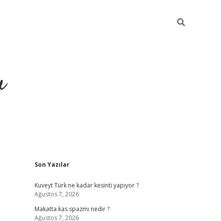
u
Sidebar
Son Yazılar
https://ilbe
Kuveyt Türk ne kadar kesinti yapıyor ?
Ağustos 7, 2026
Makatta kas spazmı nedir ?
Ağustos 7, 2026