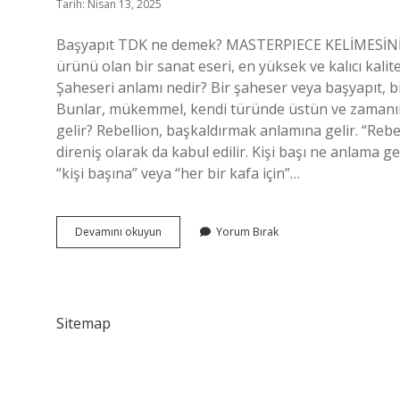
Tarih: Nisan 13, 2025
Başyapıt TDK ne demek? MASTERPIECE KELİMESİNİN A
ürünü olan bir sanat eseri, en yüksek ve kalıcı kalite
Şaheseri anlamı nedir? Bir şaheser veya başyapıt, bir
Bunlar, mükemmel, kendi türünde üstün ve zamanını
gelir? Rebellion, başkaldırmak anlamına gelir. “Reb
direniş olarak da kabul edilir. Kişi başı ne anlama g
“kişi başına” veya “her bir kafa için”…
Başyapıt
Devamını okuyun
Yorum Bırak
Ne
Anlama
Gelir
Sitemap