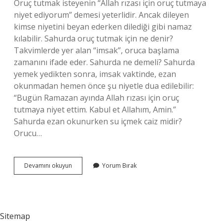
Oruç tutmak isteyenin “Allah rızası için oruç tutmaya
niyet ediyorum” demesi yeterlidir. Ancak dileyen
kimse niyetini beyan ederken dilediği gibi namaz
kılabilir. Sahurda oruç tutmak için ne denir?
Takvimlerde yer alan “imsak”, oruca başlama
zamanını ifade eder. Sahurda ne demeli? Sahurda
yemek yedikten sonra, imsak vaktinde, ezan
okunmadan hemen önce şu niyetle dua edilebilir:
“Bugün Ramazan ayında Allah rızası için oruç
tutmaya niyet ettim. Kabul et Allahım, Amin.”
Sahurda ezan okunurken su içmek caiz midir?
Orucu…
Sahurda
Devamını okuyun
Yorum Bırak
Niyet
Etmek
Için
Ne
Denir
Sitemap