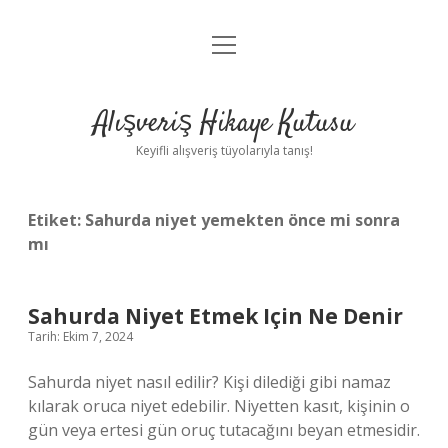
menüyü
Anasayfa
aç
Gizlilik Politikası
Alışveriş Hikaye Kutusu
Yasal Uyarı
Keyifli alışveriş tüyolarıyla tanış!
Hakkımızda
Etiket:
Sahurda niyet yemekten önce mi sonra
mı
Sahurda Niyet Etmek Için Ne Denir
Tarih: Ekim 7, 2024
Sahurda niyet nasıl edilir? Kişi dilediği gibi namaz
kılarak oruca niyet edebilir. Niyetten kasıt, kişinin o
gün veya ertesi gün oruç tutacağını beyan etmesidir.