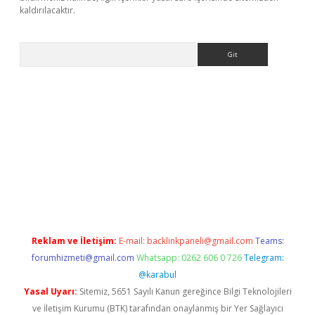
kaldırılacaktır.
Arama
ps://ilbet.casino/
Reklam ve İletişim:
E-mail:
backlinkpaneli@gmail.com
Teams:
forumhizmeti@gmail.com
Whatsapp: 0262 606 0 726
Telegram:
@karabul
Yasal Uyarı:
Sitemiz, 5651 Sayılı Kanun gereğince Bilgi Teknolojileri
ve İletişim Kurumu (BTK) tarafından onaylanmış bir Yer Sağlayıcı