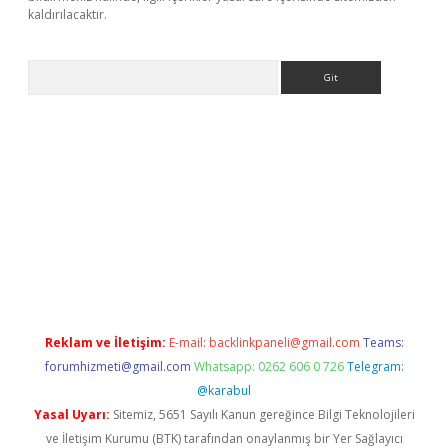
kaldırılacaktır.
Arama
ps://ilbet.casino/
Reklam ve İletişim:
E-mail:
backlinkpaneli@gmail.com
Teams:
forumhizmeti@gmail.com
Whatsapp: 0262 606 0 726
Telegram:
@karabul
Yasal Uyarı:
Sitemiz, 5651 Sayılı Kanun gereğince Bilgi Teknolojileri
ve İletişim Kurumu (BTK) tarafından onaylanmış bir Yer Sağlayıcı