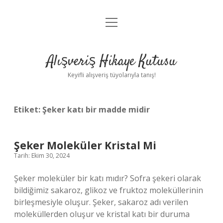
menüyü
Anasayfa
aç
Gizlilik Politikası
Alışveriş Hikaye Kutusu
Yasal Uyarı
Keyifli alışveriş tüyolarıyla tanış!
Hakkımızda
Etiket:
Şeker katı bir madde midir
Şeker Moleküler Kristal Mi
Tarih: Ekim 30, 2024
Şeker moleküler bir katı mıdır? Sofra şekeri olarak
bildiğimiz sakaroz, glikoz ve fruktoz moleküllerinin
birleşmesiyle oluşur. Şeker, sakaroz adı verilen
moleküllerden oluşur ve kristal katı bir duruma