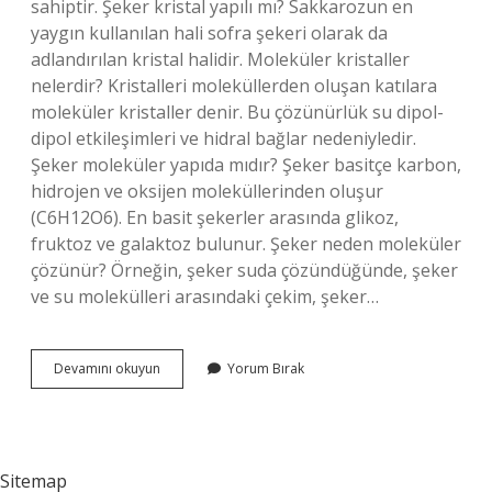
sahiptir. Şeker kristal yapılı mı? Sakkarozun en
yaygın kullanılan hali sofra şekeri olarak da
adlandırılan kristal halidir. Moleküler kristaller
nelerdir? Kristalleri moleküllerden oluşan katılara
moleküler kristaller denir. Bu çözünürlük su dipol-
dipol etkileşimleri ve hidral bağlar nedeniyledir.
Şeker moleküler yapıda mıdır? Şeker basitçe karbon,
hidrojen ve oksijen moleküllerinden oluşur
(C6H12O6). En basit şekerler arasında glikoz,
fruktoz ve galaktoz bulunur. Şeker neden moleküler
çözünür? Örneğin, şeker suda çözündüğünde, şeker
ve su molekülleri arasındaki çekim, şeker…
Şeker
Devamını okuyun
Yorum Bırak
Moleküler
Kristal
Mi
Sitemap