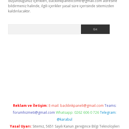
düşündüğünüz içerikleri,
backlinkpanelicomtr@gmail.com
adresine
bildirmeniz halinde, ilgili içerikler yasal süre içerisinde sitemizden
kaldırılacaktır.
Arama
s://ilbet.casino/
Reklam ve İletişim:
E-mail:
backlinkpaneli@gmail.com
Teams:
forumhizmeti@gmail.com
Whatsapp: 0262 606 0 726
Telegram:
@karabul
Yasal Uyarı:
Sitemiz, 5651 Sayılı Kanun gereğince Bilgi Teknolojileri