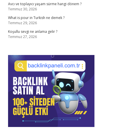
Avcı ve toplayıcı yaşam sürme hangi dönem ?
Temmuz 30, 2026
What is pour in Turkish ne demek ?
Temmuz 29, 2026
Koşullu sevgi ne anlama gelir ?
Temmuz 27, 2026