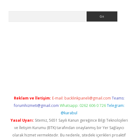
Arama
tps://ilbet.casino/
Reklam ve İletişim:
E-mail:
backlinkpaneli@gmail.com
Teams:
forumhizmeti@gmail.com
Whatsapp: 0262 606 0 726
Telegram:
@karabul
Yasal Uyarı:
Sitemiz, 5651 Sayılı Kanun gereğince Bilgi Teknolojileri
ve İletişim Kurumu (BTK) tarafından onaylanmış bir Yer Sağlayıcı
olarak hizmet vermektedir. Bu nedenle, sitedeki içerikleri proaktif