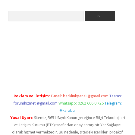
Arama
tps://ilbet.casino/
Reklam ve İletişim:
E-mail:
backlinkpaneli@gmail.com
Teams:
forumhizmeti@gmail.com
Whatsapp: 0262 606 0 726
Telegram:
@karabul
Yasal Uyarı:
Sitemiz, 5651 Sayılı Kanun gereğince Bilgi Teknolojileri
ve İletişim Kurumu (BTK) tarafından onaylanmış bir Yer Sağlayıcı
olarak hizmet vermektedir. Bu nedenle, sitedeki içerikleri proaktif