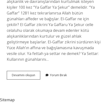
alışkanlık ve davranışlarından kurtulmak isteyen
kişiler 100 kez “Ya Gaffar Ya Şekur” demelidir. “Ya
Gaffar” 1281 kez tekrarlanırsa Allah bütün
günahları affeder ve bağışlar. El-Gaffar ne için
çekilir? El Gaffar zikrini Ya Gaffaru Ya Şekur celle
celaluhu olarak okumaya devam edenler kötü
alışkanlıklarından kurtulur ve güzel ahlak
geliştirmeye başlarlar. El-Gaffar zikrini sürdüren kişi
Yüce Allah’ın affına ve bağışlamasına kavuşmada
vesile olur. Ya fettah ya settar ne demek? Ya Settar:
Kullarının günahlarını…
Ya
Devamını okuyun
Yorum Bırak
Settar
Ya
Gaffar
Ne
Anlama
Sitemap
Gelir