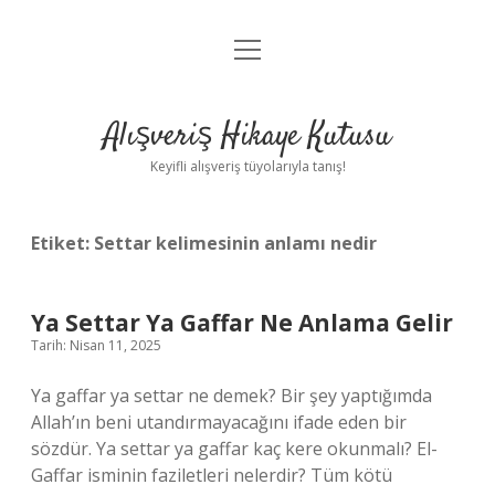
menüyü
Anasayfa
aç
Gizlilik Politikası
Alışveriş Hikaye Kutusu
Yasal Uyarı
Keyifli alışveriş tüyolarıyla tanış!
Hakkımızda
Etiket:
Settar kelimesinin anlamı nedir
Ya Settar Ya Gaffar Ne Anlama Gelir
Tarih: Nisan 11, 2025
Ya gaffar ya settar ne demek? Bir şey yaptığımda
Allah’ın beni utandırmayacağını ifade eden bir
sözdür. Ya settar ya gaffar kaç kere okunmalı? El-
Gaffar isminin faziletleri nelerdir? Tüm kötü