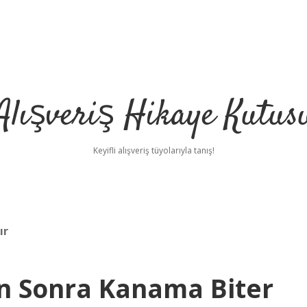
Alışveriş Hikaye Kutus
Keyifli alışveriş tüyolarıyla tanış!
ır
n Sonra Kanama Biter