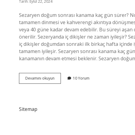
Tarih: Eylül 22, 2024
Sezaryen doğum sonrası kanama kaç gün sürer? N
tamamen dinmesi ve kahverengi akıntıya dönüşmes
veya 40 güne kadar devam edebilir. Bu süreyi aş
önerilir. Sezeryanda iç dikişler ne zaman iyileşir? S
iç dikişler doğumdan sonraki ilk birkaç hafta içinde i
tamamen iyileşir. Sezaryen sonrası kanama kaç gü
kanamanın devam etmesi beklenir. Sezaryen doğu
Sezeryandan
Devamını okuyun
10 Yorum
Kaç
Gün
Sonra
Kanama
Biter
Sitemap