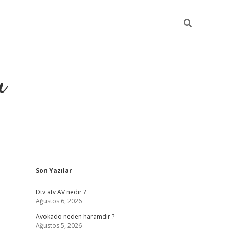
u
Sidebar
Son Yazılar
https://ilbe
Dtv atv AV nedir ?
Ağustos 6, 2026
Avokado neden haramdır ?
Ağustos 5, 2026