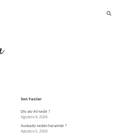
u
Sidebar
Son Yazılar
https://ilbe
Dtv atv AV nedir ?
Ağustos 6, 2026
Avokado neden haramdır ?
Ağustos 5, 2026