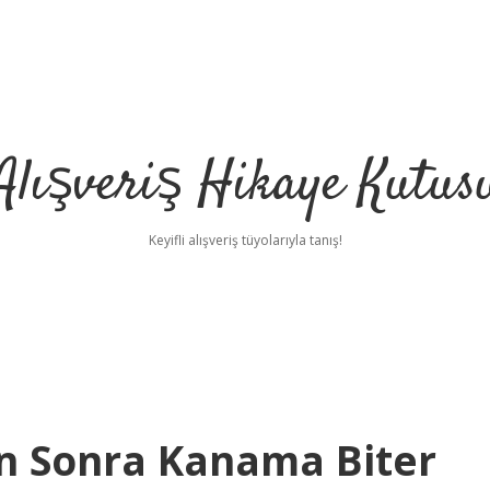
Alışveriş Hikaye Kutus
Keyifli alışveriş tüyolarıyla tanış!
n Sonra Kanama Biter