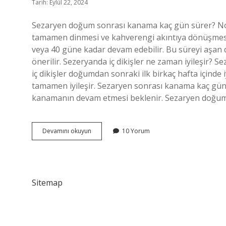
Tarih: Eylül 22, 2024
Sezaryen doğum sonrası kanama kaç gün sürer? N
tamamen dinmesi ve kahverengi akıntıya dönüşmes
veya 40 güne kadar devam edebilir. Bu süreyi aş
önerilir. Sezeryanda iç dikişler ne zaman iyileşir? S
iç dikişler doğumdan sonraki ilk birkaç hafta içinde i
tamamen iyileşir. Sezaryen sonrası kanama kaç gü
kanamanın devam etmesi beklenir. Sezaryen doğu
Sezeryandan
Devamını okuyun
10 Yorum
Kaç
Gün
Sonra
Kanama
Biter
Sitemap