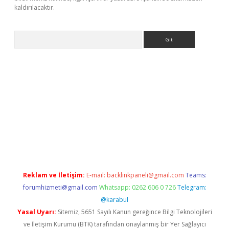
kaldırılacaktır.
Arama
ttps://ilbet.casino/
Reklam ve İletişim:
E-mail:
backlinkpaneli@gmail.com
Teams:
forumhizmeti@gmail.com
Whatsapp: 0262 606 0 726
Telegram:
@karabul
Yasal Uyarı:
Sitemiz, 5651 Sayılı Kanun gereğince Bilgi Teknolojileri
ve İletişim Kurumu (BTK) tarafından onaylanmış bir Yer Sağlayıcı