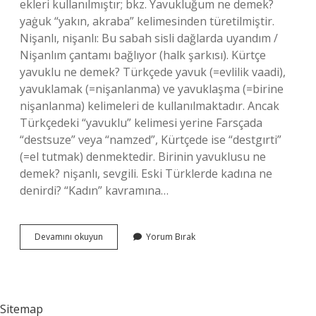
ekleri kullanılmıştır; bkz. Yavukluğum ne demek?
yaġuk “yakın, akraba” kelimesinden türetilmiştir.
Nişanlı, nişanlı: Bu sabah sisli dağlarda uyandım /
Nişanlım çantamı bağlıyor (halk şarkısı). Kürtçe
yavuklu ne demek? Türkçede yavuk (=evlilik vaadi),
yavuklamak (=nişanlanma) ve yavuklaşma (=birine
nişanlanma) kelimeleri de kullanılmaktadır. Ancak
Türkçedeki “yavuklu” kelimesi yerine Farsçada
“destsuze” veya “namzed”, Kürtçede ise “destgırti”
(=el tutmak) denmektedir. Birinin yavuklusu ne
demek? nişanlı, sevgili. Eski Türklerde kadına ne
denirdi? “Kadın” kavramına…
Yavuklu
Devamını okuyun
Yorum Bırak
Kime
Denir
Sitemap