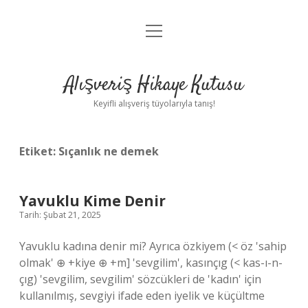
menüyü
Anasayfa
aç
Gizlilik Politikası
Alışveriş Hikaye Kutusu
Yasal Uyarı
Keyifli alışveriş tüyolarıyla tanış!
Hakkımızda
Etiket:
Sıçanlık ne demek
Yavuklu Kime Denir
Tarih: Şubat 21, 2025
Yavuklu kadına denir mi? Ayrıca özkiyem (< öz 'sahip
olmak' ⊕ +kiye ⊕ +m] 'sevgilim', kasınçıg (< kas-ı-n-
çıg) 'sevgilim, sevgilim' sözcükleri de 'kadın' için
kullanılmış, sevgiyi ifade eden iyelik ve küçültme