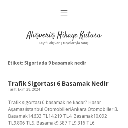
menüyü
Anasayfa
aç
Gizlilik Politikası
Alışveriş Hikaye Kutusu
Yasal Uyarı
Keyifli alışveriş tüyolarıyla tanış!
Hakkımızda
Etiket:
Sigortada 9 basamak nedir
Trafik Sigortası 6 Basamak Nedir
Tarih: Ekim 28, 2024
Trafik sigortası 6 basamak ne kadar? Hasar
Aşamasıİstanbul OtomobilleriAnkara Otomobilleri3.
Basamak14.633 TL14.219 TL4. Basamak10.092
TL9.806 TL5. Basamak9.587 TL9.316 TL6.