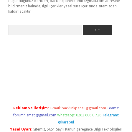
düşündüğünüz içerikleri,
backlinkpanelicomtr@gmail.com
adresine
bildirmeniz halinde, ilgili içerikler yasal süre içerisinde sitemizden
kaldırılacaktır.
Arama
tps://ilbet.casino/
Reklam ve İletişim:
E-mail:
backlinkpaneli@gmail.com
Teams:
forumhizmeti@gmail.com
Whatsapp: 0262 606 0 726
Telegram:
@karabul
Yasal Uyarı:
Sitemiz, 5651 Sayılı Kanun gereğince Bilgi Teknolojileri