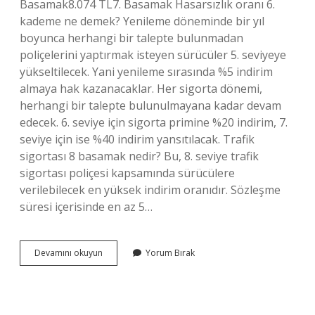
Basamak8.074 TL7. Basamak Hasarsızlık oranı 6.
kademe ne demek? Yenileme döneminde bir yıl
boyunca herhangi bir talepte bulunmadan
poliçelerini yaptırmak isteyen sürücüler 5. seviyeye
yükseltilecek. Yani yenileme sırasında %5 indirim
almaya hak kazanacaklar. Her sigorta dönemi,
herhangi bir talepte bulunulmayana kadar devam
edecek. 6. seviye için sigorta primine %20 indirim, 7.
seviye için ise %40 indirim yansıtılacak. Trafik
sigortası 8 basamak nedir? Bu, 8. seviye trafik
sigortası poliçesi kapsamında sürücülere
verilebilecek en yüksek indirim oranıdır. Sözleşme
süresi içerisinde en az 5…
Trafik
Devamını okuyun
Yorum Bırak
Sigortası
6
Basamak
Nedir