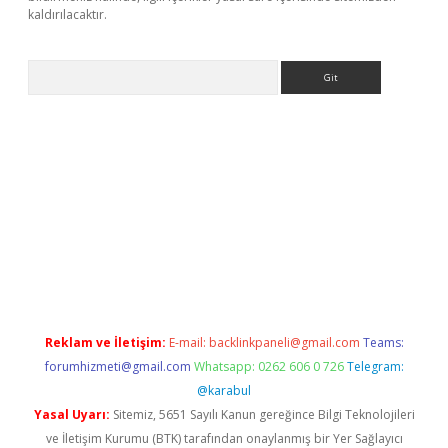
kaldırılacaktır.
Arama
ps://ilbet.casino/
Reklam ve İletişim:
E-mail:
backlinkpaneli@gmail.com
Teams:
forumhizmeti@gmail.com
Whatsapp: 0262 606 0 726
Telegram:
@karabul
Yasal Uyarı:
Sitemiz, 5651 Sayılı Kanun gereğince Bilgi Teknolojileri
ve İletişim Kurumu (BTK) tarafından onaylanmış bir Yer Sağlayıcı