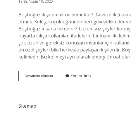
Tarih: Nisan 10, 2025
Boşboğazlık yapmak ne demektir? ѻ Gevezelik (davran
etmek: Keleş, küçüklüğünden beri gevezelik eder ve i
Boşboğaz insana ne denir? Lüzumsuz şeyler konuşu
hayatta sıkça kullanılan ifadelerin bir kısmı iki ke
çok uzun ve gereksiz konuşan insanlar için kullanılı
en özel şeyleri bile herkesle paylaşan kişilerdir. Bo
kelimedir. Bu kelimeyi ayrı olarak empty throat ola
Boşboğazlık
Devamını okuyun
Yorum Bırak
Ne
Demek
Sitemap