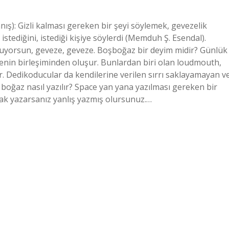
ış): Gizli kalması gereken bir şeyi söylemek, gevezelik
stediğini, istediği kişiye söylerdi (Memduh Ş. Esendal).
yorsun, geveze, geveze. Boşboğaz bir deyim midir? Günlük
limenin birleşiminden oluşur. Bunlardan biri olan loudmouth,
r. Dedikoducular da kendilerine verilen sırrı saklayamayan v
ş boğaz nasıl yazılır? Space yan yana yazılması gereken bir
rak yazarsanız yanlış yazmış olursunuz.…