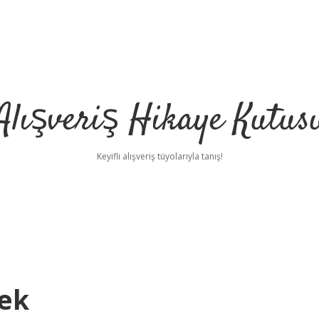
Alışveriş Hikaye Kutus
Keyifli alışveriş tüyolarıyla tanış!
ek