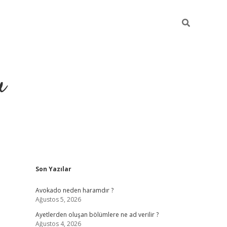
u
Sidebar
Son Yazılar
https://ilbe
Avokado neden haramdır ?
Ağustos 5, 2026
Ayetlerden oluşan bölümlere ne ad verilir ?
Ağustos 4, 2026