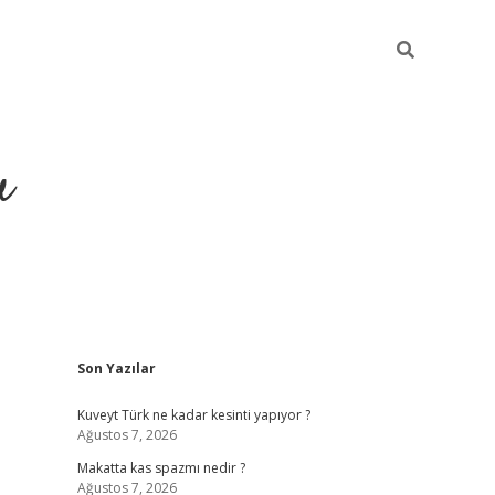
u
Sidebar
Son Yazılar
https://ilbet
Kuveyt Türk ne kadar kesinti yapıyor ?
Ağustos 7, 2026
Makatta kas spazmı nedir ?
Ağustos 7, 2026