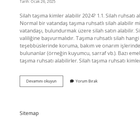
Tarih: Ocak 26, 2025
Silah taşıma kimler alabilir 2024? 1.1. Silah ruhsatı
Normal bir vatandaş taşıma ruhsatlı silah alabilir 
vatandaşı, bulundurmak üzere silah satın alabilir. S
valiliğine başvurmalıdır. Taşıma ruhsatlı silah hangi 
teşebbüslerinde koruma, bakım ve onarım işlerinde ça
bulunanlar (örneğin kuyumcu, sarraf vb.). Bazı em
taşıma ruhsatı alabilirler. Silah taşıma ruhsatı kim
Silah
Devamını okuyun
Yorum Bırak
Taşıma
Hakkı
Kimlere
Verilir
Sitemap