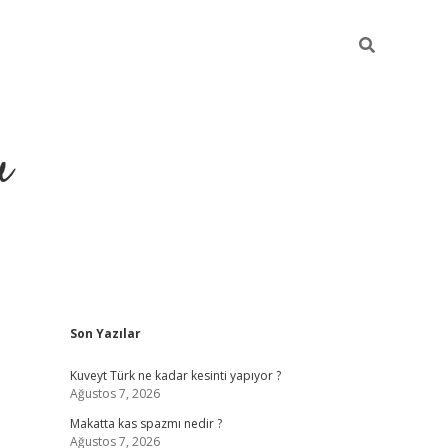
u
Sidebar
Son Yazılar
https://ilbe
Kuveyt Türk ne kadar kesinti yapıyor ?
Ağustos 7, 2026
Makatta kas spazmı nedir ?
Ağustos 7, 2026