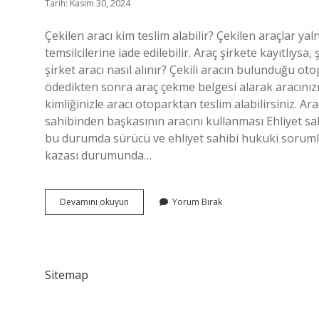
Tarih: Kasım 30, 2024
Çekilen aracı kim teslim alabilir? Çekilen araçlar yaln
temsilcilerine iade edilebilir. Araç şirkete kayıtlıysa, 
şirket aracı nasıl alınır? Çekili aracın bulunduğu ot
ödedikten sonra araç çekme belgesi alarak aracınızı te
kimliğinizle aracı otoparktan teslim alabilirsiniz. Ar
sahibinden başkasının aracını kullanması Ehliyet 
bu durumda sürücü ve ehliyet sahibi hukuki sorumlulu
kazası durumunda…
Çekilen
Devamını okuyun
Yorum Bırak
Aracı
Sahibinden
Başkası
Alabilir
Mi
Sitemap