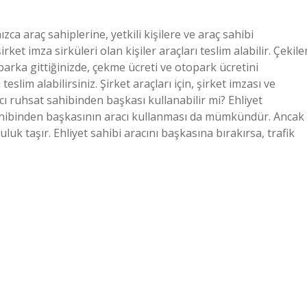
ızca araç sahiplerine, yetkili kişilere ve araç sahibi
şirket imza sirküleri olan kişiler araçları teslim alabilir. Çekile
oparka gittiğinizde, çekme ücreti ve otopark ücretini
slim alabilirsiniz. Şirket araçları için, şirket imzası ve
acı ruhsat sahibinden başkası kullanabilir mi? Ehliyet
sahibinden başkasının aracı kullanması da mümkündür. Ancak
k taşır. Ehliyet sahibi aracını başkasına bırakırsa, trafik