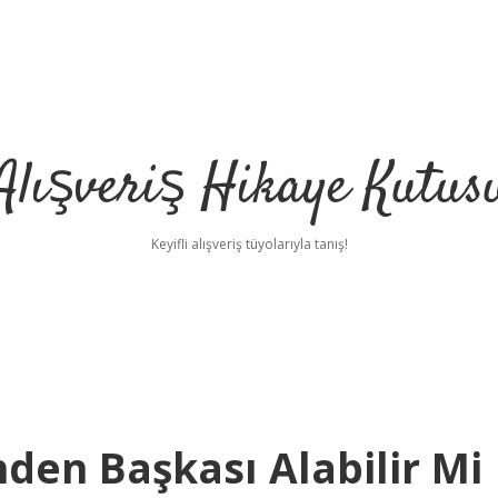
Alışveriş Hikaye Kutus
Keyifli alışveriş tüyolarıyla tanış!
nden Başkası Alabilir Mi