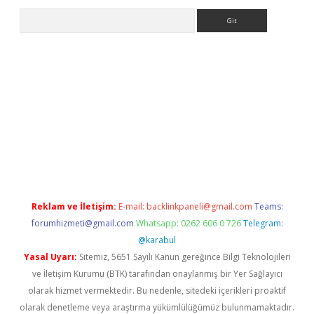
Arama
s://ilbet.casino/
Reklam ve İletişim:
E-mail:
backlinkpaneli@gmail.com
Teams:
forumhizmeti@gmail.com
Whatsapp: 0262 606 0 726
Telegram:
@karabul
Yasal Uyarı:
Sitemiz, 5651 Sayılı Kanun gereğince Bilgi Teknolojileri
ve İletişim Kurumu (BTK) tarafından onaylanmış bir Yer Sağlayıcı
olarak hizmet vermektedir. Bu nedenle, sitedeki içerikleri proaktif
olarak denetleme veya araştırma yükümlülüğümüz bulunmamaktadır.