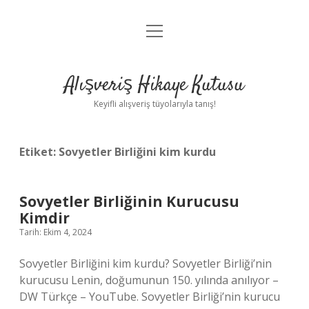
menüyü
Anasayfa
aç
Gizlilik Politikası
Alışveriş Hikaye Kutusu
Yasal Uyarı
Keyifli alışveriş tüyolarıyla tanış!
Hakkımızda
Etiket:
Sovyetler Birliğini kim kurdu
Sovyetler Birliğinin Kurucusu
Kimdir
Tarih: Ekim 4, 2024
Sovyetler Birliğini kim kurdu? Sovyetler Birliği’nin
kurucusu Lenin, doğumunun 150. yılında anılıyor –
DW Türkçe – YouTube. Sovyetler Birliği’nin kurucu