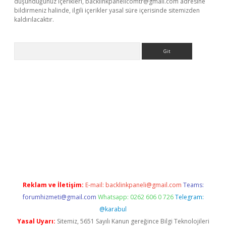
düşündüğünüz içerikleri,
backlinkpanelicomtr@gmail.com
adresine
bildirmeniz halinde, ilgili içerikler yasal süre içerisinde sitemizden
kaldırılacaktır.
Arama
ps://ilbet.casino/
Reklam ve İletişim:
E-mail:
backlinkpaneli@gmail.com
Teams:
forumhizmeti@gmail.com
Whatsapp: 0262 606 0 726
Telegram:
@karabul
Yasal Uyarı:
Sitemiz, 5651 Sayılı Kanun gereğince Bilgi Teknolojileri