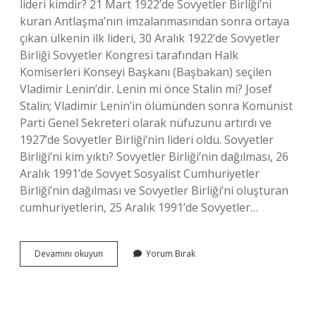
lideri kimdir? 21 Mart 1922’de Sovyetler Birliği’ni
kuran Antlaşma’nın imzalanmasından sonra ortaya
çıkan ülkenin ilk lideri, 30 Aralık 1922’de Sovyetler
Birliği Sovyetler Kongresi tarafından Halk
Komiserleri Konseyi Başkanı (Başbakan) seçilen
Vladimir Lenin’dir. Lenin mi önce Stalin mi? Josef
Stalin; Vladimir Lenin’in ölümünden sonra Komünist
Parti Genel Sekreteri olarak nüfuzunu artırdı ve
1927’de Sovyetler Birliği’nin lideri oldu. Sovyetler
Birliği’ni kim yıktı? Sovyetler Birliği’nin dağılması, 26
Aralık 1991’de Sovyet Sosyalist Cumhuriyetler
Birliği’nin dağılması ve Sovyetler Birliği’ni oluşturan
cumhuriyetlerin, 25 Aralık 1991’de Sovyetler…
Sovyetler
Devamını okuyun
Yorum Bırak
Birliğinin
Kurucusu
Kimdir