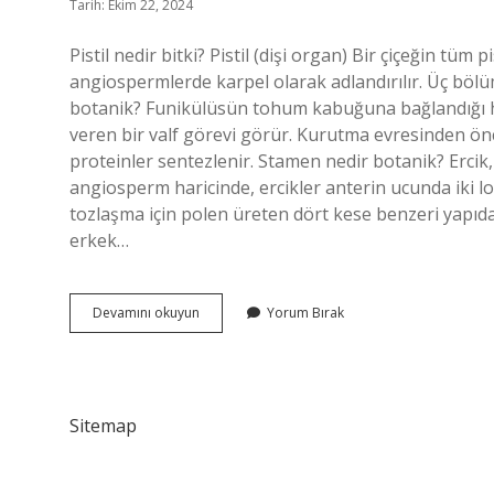
Tarih: Ekim 22, 2024
Pistil nedir bitki? Pistil (dişi organ) Bir çiçeğin tüm
angiospermlerde karpel olarak adlandırılır. Üç bölüm
botanik? Funikülüsün tohum kabuğuna bağlandığı 
veren bir valf görevi görür. Kurutma evresinden önce
proteinler sentezlenir. Stamen nedir botanik? Ercik
angiosperm haricinde, ercikler anterin ucunda iki l
tozlaşma için polen üreten dört kese benzeri yapıda
erkek…
Pistil
Devamını okuyun
Yorum Bırak
Nedir
Botanik
Sitemap