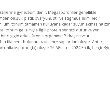
 pistillerine gyneceum denir. Megasporofiller genellikle
den oluşur: pistil, ovaryum, stil ve stigma. Hilum nedir
hilum, tohum tamamen kuruyana kadar suyun akmasına izi
, tohum gelişimiyle ilgili protein sentezi durur ve yeni
, bir çiçeğin erkek üreme organıdır. Birkaç mevcut
oblu filament bulunan uzun, ince saplardan oluşur. Anter,
n (mikrosporangia) oluşur.26 Ağustos 2024 Ercik, bir çiçeği