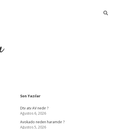
u
Sidebar
Son Yazılar
https://ilbet
Dtv atv AV nedir ?
Ağustos 6, 2026
Avokado neden haramdır ?
Ağustos 5, 2026