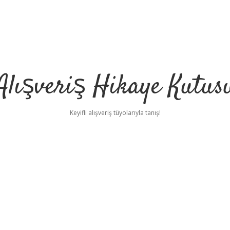
Alışveriş Hikaye Kutus
Keyifli alışveriş tüyolarıyla tanış!