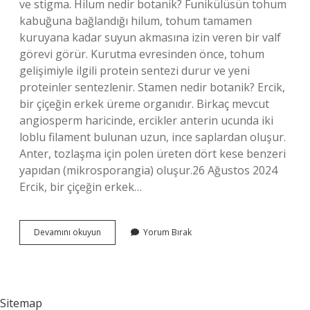
ve stigma. Hilum nedir botanik? Funikülüsün tohum
kabuğuna bağlandığı hilum, tohum tamamen
kuruyana kadar suyun akmasına izin veren bir valf
görevi görür. Kurutma evresinden önce, tohum
gelişimiyle ilgili protein sentezi durur ve yeni
proteinler sentezlenir. Stamen nedir botanik? Ercik,
bir çiçeğin erkek üreme organıdır. Birkaç mevcut
angiosperm haricinde, ercikler anterin ucunda iki
loblu filament bulunan uzun, ince saplardan oluşur.
Anter, tozlaşma için polen üreten dört kese benzeri
yapıdan (mikrosporangia) oluşur.26 Ağustos 2024
Ercik, bir çiçeğin erkek…
Pistil
Devamını okuyun
Yorum Bırak
Nedir
Botanik
Sitemap