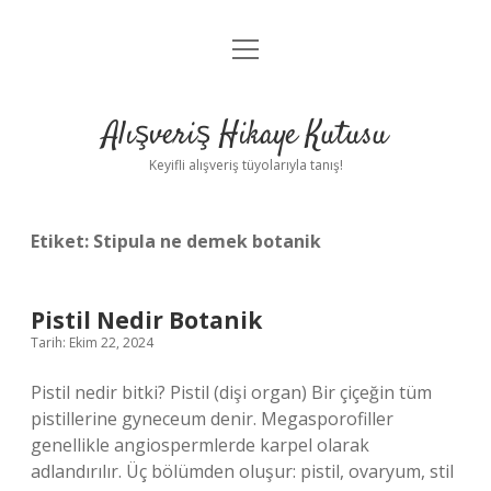
menüyü
Anasayfa
aç
Gizlilik Politikası
Alışveriş Hikaye Kutusu
Yasal Uyarı
Keyifli alışveriş tüyolarıyla tanış!
Hakkımızda
Etiket:
Stipula ne demek botanik
Pistil Nedir Botanik
Tarih: Ekim 22, 2024
Pistil nedir bitki? Pistil (dişi organ) Bir çiçeğin tüm
pistillerine gyneceum denir. Megasporofiller
genellikle angiospermlerde karpel olarak
adlandırılır. Üç bölümden oluşur: pistil, ovaryum, stil