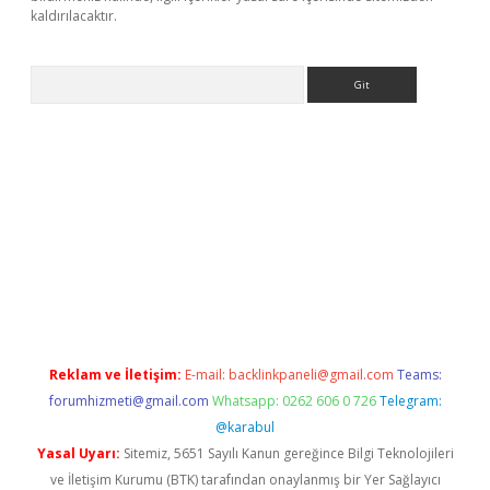
kaldırılacaktır.
Arama
s://ilbet.casino/
Reklam ve İletişim:
E-mail:
backlinkpaneli@gmail.com
Teams:
forumhizmeti@gmail.com
Whatsapp: 0262 606 0 726
Telegram:
@karabul
Yasal Uyarı:
Sitemiz, 5651 Sayılı Kanun gereğince Bilgi Teknolojileri
ve İletişim Kurumu (BTK) tarafından onaylanmış bir Yer Sağlayıcı