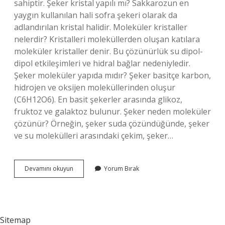
sahiptir. Şeker kristal yapılı mı? Sakkarozun en
yaygın kullanılan hali sofra şekeri olarak da
adlandırılan kristal halidir. Moleküler kristaller
nelerdir? Kristalleri moleküllerden oluşan katılara
moleküler kristaller denir. Bu çözünürlük su dipol-
dipol etkileşimleri ve hidral bağlar nedeniyledir.
Şeker moleküler yapıda mıdır? Şeker basitçe karbon,
hidrojen ve oksijen moleküllerinden oluşur
(C6H12O6). En basit şekerler arasında glikoz,
fruktoz ve galaktoz bulunur. Şeker neden moleküler
çözünür? Örneğin, şeker suda çözündüğünde, şeker
ve su molekülleri arasındaki çekim, şeker…
Şeker
Devamını okuyun
Yorum Bırak
Moleküler
Kristal
Mi
Sitemap