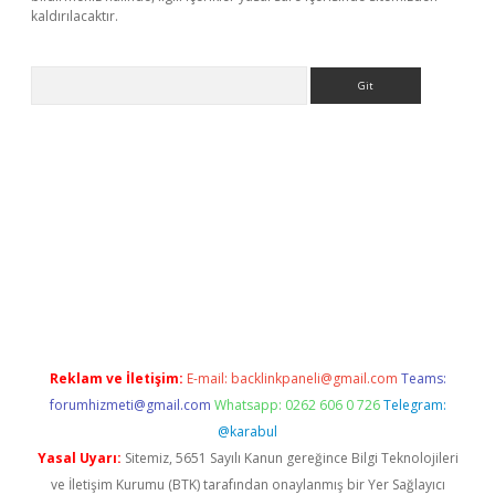
kaldırılacaktır.
Arama
s://ilbet.casino/
Reklam ve İletişim:
E-mail:
backlinkpaneli@gmail.com
Teams:
forumhizmeti@gmail.com
Whatsapp: 0262 606 0 726
Telegram:
@karabul
Yasal Uyarı:
Sitemiz, 5651 Sayılı Kanun gereğince Bilgi Teknolojileri
ve İletişim Kurumu (BTK) tarafından onaylanmış bir Yer Sağlayıcı