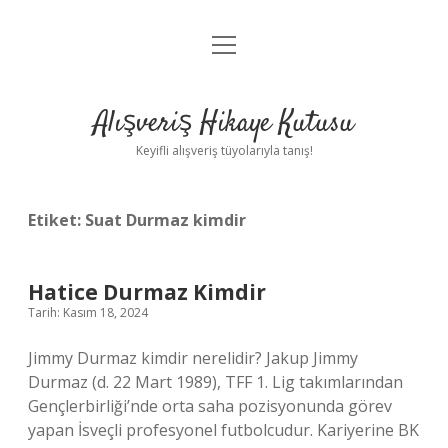
menüyü
Anasayfa
aç
Gizlilik Politikası
Alışveriş Hikaye Kutusu
Yasal Uyarı
Keyifli alışveriş tüyolarıyla tanış!
Hakkımızda
Etiket:
Suat Durmaz kimdir
Hatice Durmaz Kimdir
Tarih: Kasım 18, 2024
Jimmy Durmaz kimdir nerelidir? Jakup Jimmy
Durmaz (d. 22 Mart 1989), TFF 1. Lig takımlarından
Gençlerbirliği’nde orta saha pozisyonunda görev
yapan İsveçli profesyonel futbolcudur. Kariyerine BK