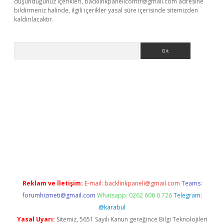
düşündüğünüz içerikleri,
backlinkpanelicomtr@gmail.com
adresine
bildirmeniz halinde, ilgili içerikler yasal süre içerisinde sitemizden
kaldırılacaktır.
Arama
s://ilbet.casino/
Reklam ve İletişim:
E-mail:
backlinkpaneli@gmail.com
Teams:
forumhizmeti@gmail.com
Whatsapp: 0262 606 0 726
Telegram:
@karabul
Yasal Uyarı:
Sitemiz, 5651 Sayılı Kanun gereğince Bilgi Teknolojileri